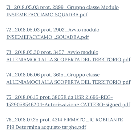
71_2018.05.03 prot. 2899_Gruppo classe Modulo
INSIEME FACCIAMO SQUADRA.pdf
72_2018.05.03 prot. 2902_Avvio modulo
INSIEMEFACCIAMO...SQUADRA.pdf
73_2018.05.30 prot. 3457_Avvio modulo
ALLENIAMOCI ALLA SCOPERTA DEL TERRITORIO.pdf
74_2018.06.06 prot. 3615_Gruppo classe
ALLENIAMOCI ALLA SCOPERTA DEL TERRITORIO.pdf
75_2018.06.15 prot. 3805E da USR 21696-REG-
1529058546204-Autorizzazione CATTERO-signed.pdf
76_2018.07.25 prot. 4314 FIRMATO_IC ROBILANTE
P19 Determina acquisto targhe.pdf