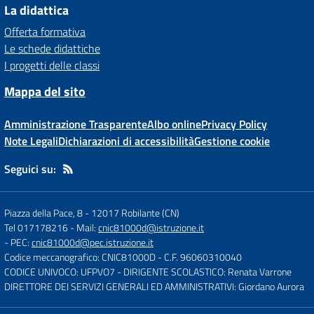
La didattica
Offerta formativa
Le schede didattiche
I progetti delle classi
Mappa del sito
Amministrazione Trasparente
Albo online
Privacy Policy
Note Legali
Dichiarazioni di accessibilità
Gestione cookie
Seguici su:
Piazza della Pace, 8
-
12017 Robilante (CN)
Tel 017178216
- Mail:
cnic81000d@istruzione.it
- PEC:
cnic81000d@pec.istruzione.it
Codice meccanografico: CNIC81000D
- C.F. 96060310040
CODICE UNIVOCO: UFPVO7
- DIRIGENTE SCOLASTICO: Renata Varrone
DIRETTORE DEI SERVIZI GENERALI ED AMMINISTRATIVI: Giordano Aurora