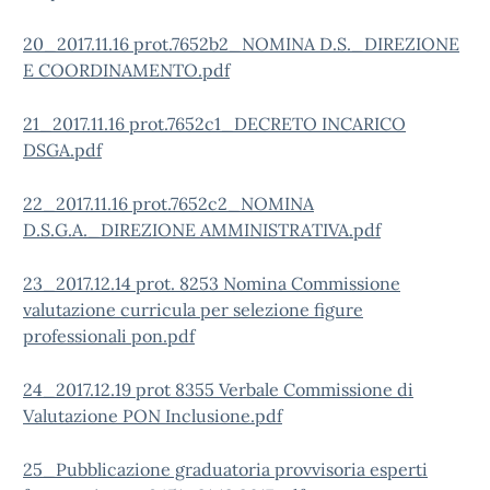
20_2017.11.16 prot.7652b2_NOMINA D.S._DIREZIONE
E COORDINAMENTO.pdf
21_2017.11.16 prot.7652c1_DECRETO INCARICO
DSGA.pdf
22_2017.11.16 prot.7652c2_NOMINA
D.S.G.A._DIREZIONE AMMINISTRATIVA.pdf
23_2017.12.14 prot. 8253 Nomina Commissione
valutazione curricula per selezione figure
professionali pon.pdf
24_2017.12.19 prot 8355 Verbale Commissione di
Valutazione PON Inclusione.pdf
25_Pubblicazione graduatoria provvisoria esperti