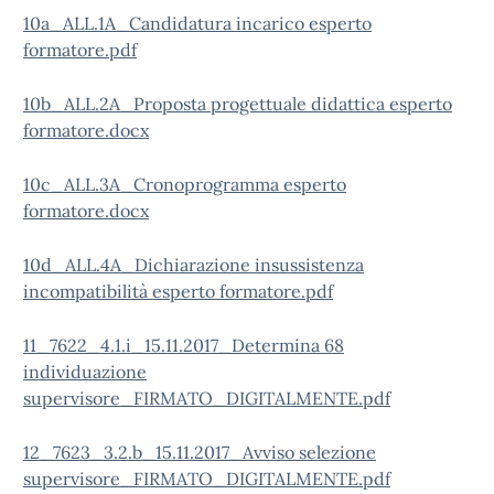
10a_ALL.1A_Candidatura incarico esperto
formatore.pdf
10b_ALL.2A_Proposta progettuale didattica esperto
formatore.docx
10c_ALL.3A_Cronoprogramma esperto
formatore.docx
10d_ALL.4A_Dichiarazione insussistenza
incompatibilità esperto formatore.pdf
11_7622_4.1.i_15.11.2017_Determina 68
individuazione
supervisore_FIRMATO_DIGITALMENTE.pdf
12_7623_3.2.b_15.11.2017_Avviso selezione
supervisore_FIRMATO_DIGITALMENTE.pdf