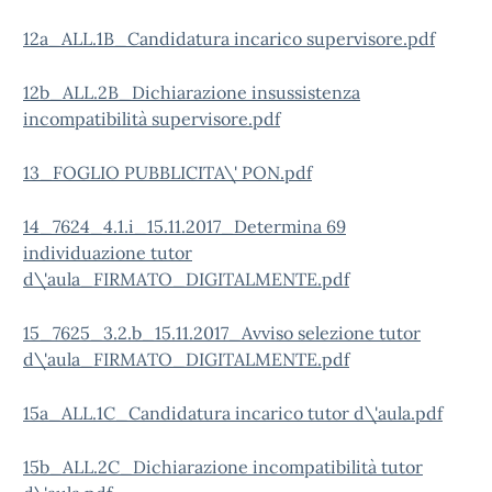
12a_ALL.1B_Candidatura incarico supervisore.pdf
12b_ALL.2B_Dichiarazione insussistenza
incompatibilità supervisore.pdf
13_FOGLIO PUBBLICITA\' PON.pdf
14_7624_4.1.i_15.11.2017_Determina 69
individuazione tutor
d\'aula_FIRMATO_DIGITALMENTE.pdf
15_7625_3.2.b_15.11.2017_Avviso selezione tutor
d\'aula_FIRMATO_DIGITALMENTE.pdf
15a_ALL.1C_Candidatura incarico tutor d\'aula.pdf
15b_ALL.2C_Dichiarazione incompatibilità tutor