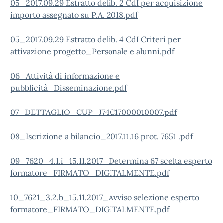
05_2017.09.29 Estratto delib. 2 CdI per acquisizione
importo assegnato su P.A. 2018.pdf
05_2017.09.29 Estratto delib. 4 CdI Criteri per
attivazione progetto_Personale e alunni.pdf
06_Attività di informazione e
pubblicità_Disseminazione.pdf
07_DETTAGLIO_CUP_J74C17000010007.pdf
08_Iscrizione a bilancio_2017.11.16 prot. 7651 .pdf
09_7620_4.1.i_15.11.2017_Determina 67 scelta esperto
formatore_FIRMATO_DIGITALMENTE.pdf
10_7621_3.2.b_15.11.2017_Avviso selezione esperto
formatore_FIRMATO_DIGITALMENTE.pdf