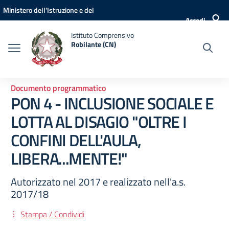
Vai ai contenuti
Vai al menu di navigazione
Vai al footer
Ministero dell'Istruzione e del
Accedi
Merito
Istituto Comprensivo
Robilante (CN)
Documento programmatico
PON 4 - INCLUSIONE SOCIALE E
LOTTA AL DISAGIO "OLTRE I
CONFINI DELL'AULA,
LIBERA...MENTE!"
Autorizzato nel 2017 e realizzato nell'a.s.
2017/18
Stampa / Condividi