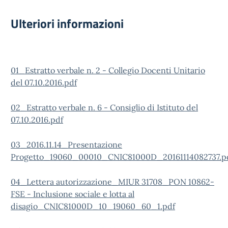
Ulteriori informazioni
01_Estratto verbale n. 2 - Collegio Docenti Unitario
del 07.10.2016.pdf
02_Estratto verbale n. 6 - Consiglio di Istituto del
07.10.2016.pdf
03_2016.11.14_Presentazione
Progetto_19060_00010_CNIC81000D_20161114082737.p
04_Lettera autorizzazione_MIUR 31708_PON 10862-
FSE - Inclusione sociale e lotta al
disagio_CNIC81000D_10_19060_60_1.pdf