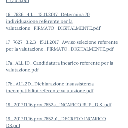
d\'aula.pdf
16_7626_4.1.i_15.11.2017_Determina 70
individuazione referente per la
valutazione_FIRMATO_DIGITALMENTE.pdf
17_7627_3.2.B_15.11.2017_Avviso selezione referente
per la valutazione_FIRMATO_DIGITALMENTE.pdf
17a_ALL.1D_Candidatura incarico referente per la
valutazione.pdf
17b_ALL.2D_Dichiarazione insussistenza
incompatibilità referente valutazione.pdf
18_2017.11.16 prot.7652a_INCARICO RUP_D.S..pdf
19_2017.11.16 prot.7652b1_DECRETO INCARICO
DS.pdf