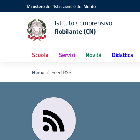
Vai ai contenuti
Vai al menu di navigazione
Vai al footer
Ministero dell'Istruzione e del Merito
Istituto Comprensivo
Robilante (CN)
Scuola
Servizi
Novità
Didattica
Home
Feed RSS