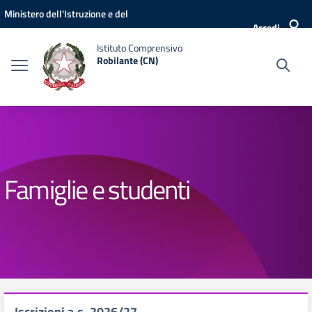
Vai ai contenuti
Vai al menu di navigazione
Vai al footer
Ministero dell'Istruzione e del
Accedi
Merito
Istituto Comprensivo
Robilante (CN)
Famiglie e studenti
Iscrizioni a.s. 2026/27