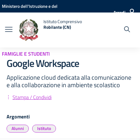
Vai ai contenuti
Vai al menu di navigazione
Vai al footer
Ministero dell'Istruzione e del
Accedi
Merito
Istituto Comprensivo
Robilante (CN)
FAMIGLIE E STUDENTI
Google Workspace
Applicazione cloud dedicata alla comunicazione
e alla collaborazione in ambiente scolastico
Stampa / Condividi
Argomenti
Alunni
Istituto