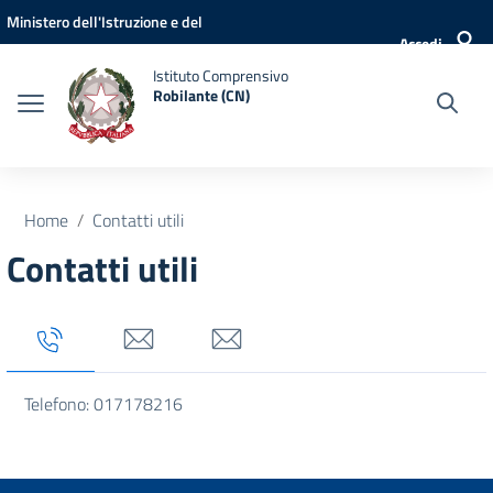
Vai ai contenuti
Vai al menu di navigazione
Vai al footer
Ministero dell'Istruzione e del
Accedi
Merito
Istituto Comprensivo
Robilante (CN)
Home
Contatti utili
Contatti utili
Tab titolo 1
Tab titolo 3
Tab titolo 4
Telefono: 017178216