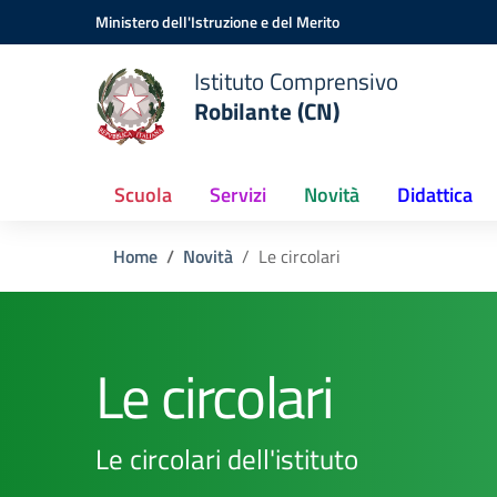
Vai ai contenuti
Vai al menu di navigazione
Vai al footer
Ministero dell'Istruzione e del Merito
Istituto Comprensivo
Robilante (CN)
Scuola
Servizi
Novità
Didattica
Home
Novità
Le circolari
Le circolari
Le circolari dell'istituto