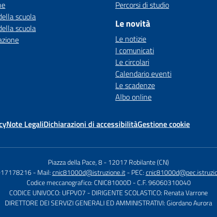
ne
Percorsi di studio
della scuola
Le novità
della scuola
Le notizie
azione
I comunicati
Le circolari
Calendario eventi
Le scadenze
Albo online
cy
Note Legali
Dichiarazioni di accessibilità
Gestione cookie
Piazza della Pace, 8
-
12017 Robilante (CN)
 017178216
- Mail:
cnic81000d@istruzione.it
- PEC:
cnic81000d@pec.istruzio
Codice meccanografico: CNIC81000D
- C.F. 96060310040
CODICE UNIVOCO: UFPVO7
- DIRIGENTE SCOLASTICO: Renata Varrone
DIRETTORE DEI SERVIZI GENERALI ED AMMINISTRATIVI: Giordano Aurora