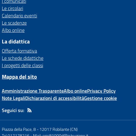
I comunicati
Le circolari
Calendario eventi
Le scadenze
Albo online
La didattica
Offerta formativa
Le schede didattiche
I progetti delle classi
Mappa del sito
Amministrazione Trasparente
Albo online
Privacy Policy
Note Legali
Dichiarazioni di accessibilità
Gestione cookie
Seguici su:
Piazza della Pace, 8
-
12017 Robilante (CN)
Tel 017178216
- Mail:
cnic81000d@istruzione.it