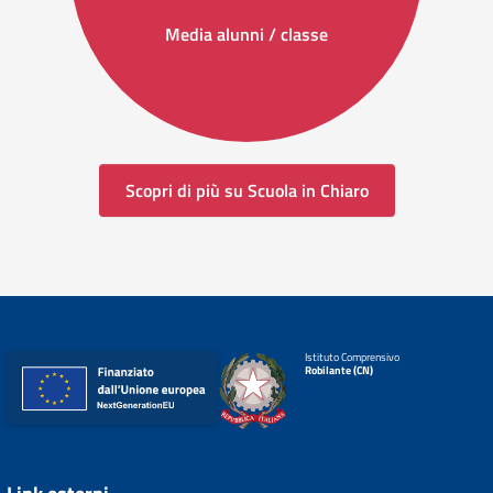
Media alunni / classe
Scopri di più su Scuola in Chiaro
Istituto Comprensivo
Robilante (CN)