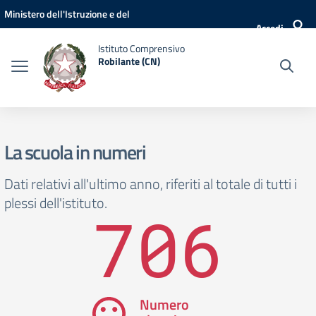
Vai ai contenuti
Vai al menu di navigazione
Vai al footer
Ministero dell'Istruzione e del
Accedi
Merito
Istituto Comprensivo
Robilante (CN)
La scuola in numeri
Dati relativi all'ultimo anno, riferiti al totale di tutti i
plessi dell'istituto.
706
Numero