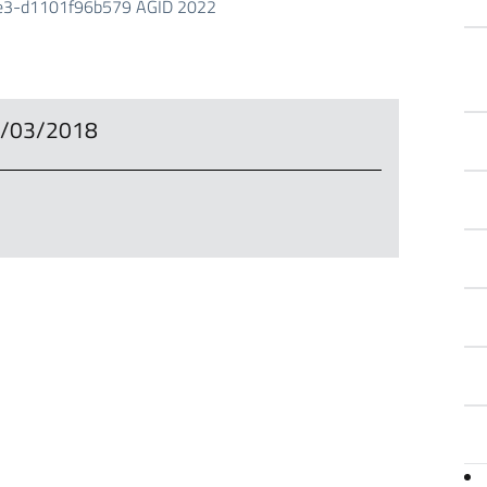
bee3-d1101f96b579
AGID 2022
31/03/2018