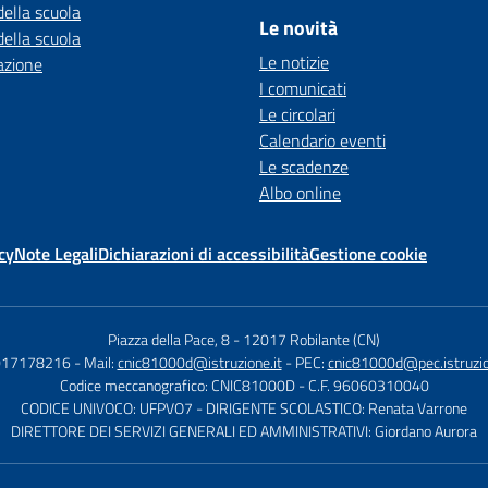
della scuola
Le novità
della scuola
Le notizie
azione
I comunicati
Le circolari
Calendario eventi
Le scadenze
Albo online
cy
Note Legali
Dichiarazioni di accessibilità
Gestione cookie
Piazza della Pace, 8
-
12017 Robilante (CN)
 017178216
- Mail:
cnic81000d@istruzione.it
- PEC:
cnic81000d@pec.istruzio
Codice meccanografico: CNIC81000D
- C.F. 96060310040
CODICE UNIVOCO: UFPVO7
- DIRIGENTE SCOLASTICO: Renata Varrone
DIRETTORE DEI SERVIZI GENERALI ED AMMINISTRATIVI: Giordano Aurora