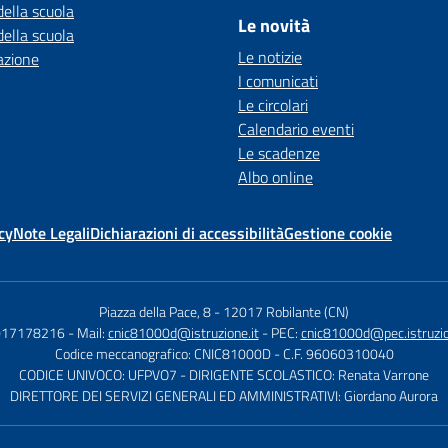
della scuola
Le novità
della scuola
Le notizie
azione
I comunicati
Le circolari
Calendario eventi
Le scadenze
Albo online
cy
Note Legali
Dichiarazioni di accessibilità
Gestione cookie
Piazza della Pace, 8
-
12017 Robilante (CN)
 017178216
- Mail:
cnic81000d@istruzione.it
- PEC:
cnic81000d@pec.istruzio
Codice meccanografico: CNIC81000D
- C.F. 96060310040
CODICE UNIVOCO: UFPVO7
- DIRIGENTE SCOLASTICO: Renata Varrone
DIRETTORE DEI SERVIZI GENERALI ED AMMINISTRATIVI: Giordano Aurora