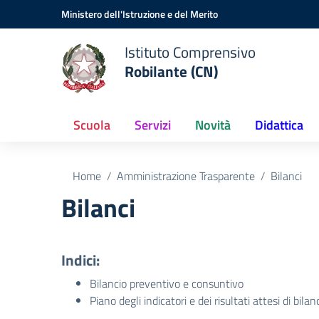
Vai ai contenuti
Vai al menu di navigazione
Vai al footer
Ministero dell'Istruzione e del Merito
Istituto Comprensivo
Robilante (CN)
Scuola
Servizi
Novità
Didattica
Home
Amministrazione Trasparente
Bilanci
Bilanci
Indici:
Bilancio preventivo e consuntivo
Piano degli indicatori e dei risultati attesi di bilan