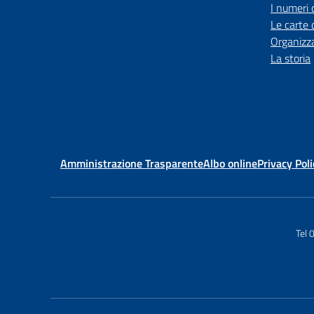
I numeri 
Le carte 
Organizz
La storia
Amministrazione Trasparente
Albo online
Privacy Poli
Tel