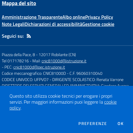
Mappa del sito
Amministrazione Trasparente
Albo online
Privacy Policy
Note Legali
Dichiarazioni di accessibilità
Gestione cookie
Seguici su:
Piazza della Pace, 8
-
12017 Robilante (CN)
Tel 017178216
- Mail:
cnic81000d@istruzione.it
- PEC:
cnic81000d@pec.istruzione.it
Codice meccanografico: CNIC81000D
- C.F. 96060310040
CODICE UNIVOCO: UFPVO7
- DIRIGENTE SCOLASTICO: Renata Varrone
DIRETTORE DEI SERVIZI GENERALI ED AMMINISTRATIVI: Giordano Aurora
Questo sito utilizza cookie tecnici per erogare i propri
servizi.
Per maggiori informazioni puoi leggere la
cookie
Concept & Design by
Designers Italia
policy
.
Sito web realizzato con CMS
SCUOLASTICO
DEI COOKIE
PREFERENZE
OK