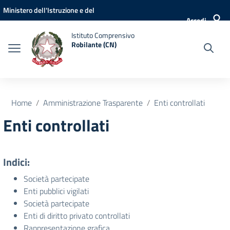
Vai ai contenuti
Vai al menu di navigazione
Vai al footer
Ministero dell'Istruzione e del
Accedi
Merito
Istituto Comprensivo
Robilante (CN)
Home
Amministrazione Trasparente
Enti controllati
Enti controllati
Indici:
Società partecipate
Enti pubblici vigilati
Società partecipate
Enti di diritto privato controllati
Rappresentazione grafica