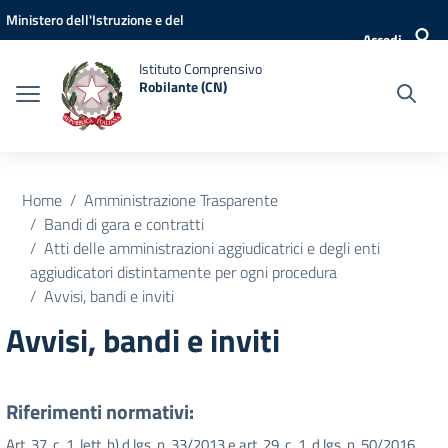
Vai ai contenuti
Vai al menu di navigazione
Vai al footer
Ministero dell'Istruzione e del
Accedi
Merito
Istituto Comprensivo
Robilante (CN)
Home
Amministrazione Trasparente
Bandi di gara e contratti
Atti delle amministrazioni aggiudicatrici e degli enti
aggiudicatori distintamente per ogni procedura
Avvisi, bandi e inviti
Avvisi, bandi e inviti
Riferimenti normativi:
Art. 37, c. 1, lett. b) d.lgs. n. 33/2013 e art. 29, c. 1, d.lgs. n. 50/2016