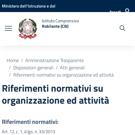
Vai ai contenuti
Vai al menu di navigazione
Vai al footer
Ministero dell'Istruzione e del
Accedi
Merito
Istituto Comprensivo
Robilante (CN)
Home
Amministrazione Trasparente
Disposizioni generali
Atti generali
Riferimenti normativi su organizzazione ed attività
Riferimenti normativi su
organizzazione ed attività
Riferimenti normativi:
Art. 12, c. 1, d.lgs. n. 33/2013