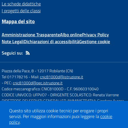
Le schede didattiche
I progetti delle classi
Mappa del sito
Amministrazione Trasparente
Albo online
Privacy Policy
Note Legali
Dichiarazioni di accessibilità
Gestione cookie
Seguici su:
Piazza della Pace, 8
-
12017 Robilante (CN)
Tel 017178216
- Mail:
cnic81000d@istruzione.it
- PEC:
cnic81000d@pec.istruzione.it
Codice meccanografico: CNIC81000D
- C.F. 96060310040
CODICE UNIVOCO: UFPVO7
- DIRIGENTE SCOLASTICO: Renata Varrone
DIRETTORE DEI SERVIZI GENERALI ED AMMINISTRATIVI: Giordano Aurora
Questo sito utilizza cookie tecnici per erogare i propri
servizi.
Per maggiori informazioni puoi leggere la
cookie
Concept & Design by
Designers Italia
policy
.
Sito web realizzato con CMS
SCUOLASTICO