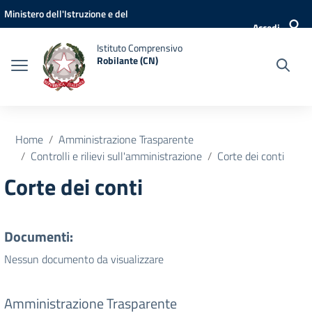
Vai ai contenuti
Vai al menu di navigazione
Vai al footer
Ministero dell'Istruzione e del
Accedi
Merito
Istituto Comprensivo
Robilante (CN)
Home
Amministrazione Trasparente
Controlli e rilievi sull'amministrazione
Corte dei conti
Corte dei conti
Documenti:
Nessun documento da visualizzare
Amministrazione Trasparente