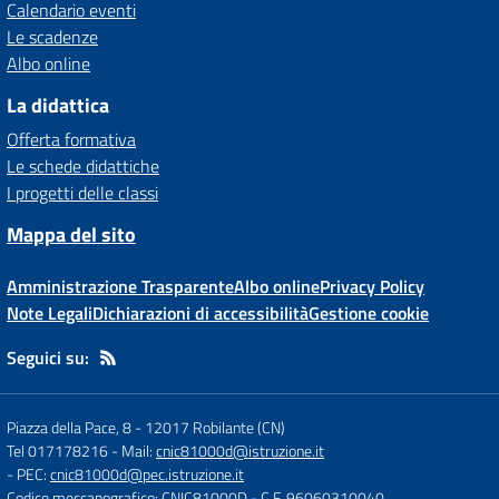
Calendario eventi
Le scadenze
Albo online
La didattica
Offerta formativa
Le schede didattiche
I progetti delle classi
Mappa del sito
Amministrazione Trasparente
Albo online
Privacy Policy
Note Legali
Dichiarazioni di accessibilità
Gestione cookie
Seguici su:
Piazza della Pace, 8
-
12017 Robilante (CN)
Tel 017178216
- Mail:
cnic81000d@istruzione.it
- PEC:
cnic81000d@pec.istruzione.it
Codice meccanografico: CNIC81000D
- C.F. 96060310040