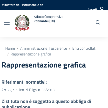
Vai ai contenuti
Vai al menu di navigazione
Vai al footer
Ministero dell'Istruzione e del
Accedi
Merito
Istituto Comprensivo
Robilante (CN)
Home
Amministrazione Trasparente
Enti controllati
Rappresentazione grafica
Rappresentazione grafica
Riferimenti normativi:
Art. 22, c. 1, lett. d, D.lgs. n. 33/2013
L'istituto non è soggetto a questo obbligo di
pubblicazione