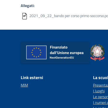
Allegati:
2021_09_22_bando per corso primo soccorso.pd
Link esterni
La scuo
MIM
Presenta
I luoghi
Le perso
I numeri 