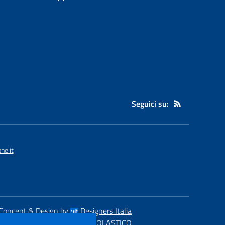
Seguici su:
ne.it
Concept & Design by
Designers Italia
eb realizzato con CMS
SCUOLASTICO