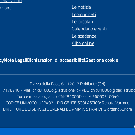
della scuola
Le notizie
azione
I comunicati
Le circolari
Calendario eventi
Le scadenze
Albo online
cy
Note Legali
Dichiarazioni di accessibilità
Gestione cookie
Piazza della Pace, 8
-
12017 Robilante (CN)
 017178216
- Mail:
cnic81000d@istruzione.it
- PEC:
cnic81000d@pec.istruzio
Codice meccanografico: CNIC81000D
- C.F. 96060310040
CODICE UNIVOCO: UFPVO7
- DIRIGENTE SCOLASTICO: Renata Varrone
DIRETTORE DEI SERVIZI GENERALI ED AMMINISTRATIVI: Giordano Aurora
Sito w