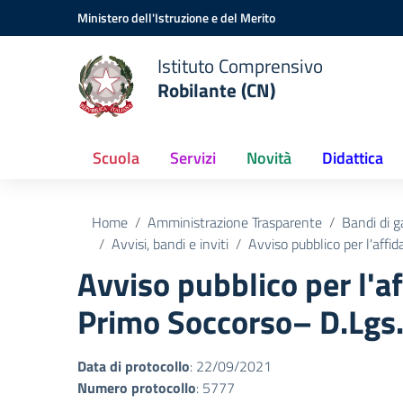
Vai ai contenuti
Vai al menu di navigazione
Vai al footer
Ministero dell'Istruzione e del Merito
Istituto Comprensivo
Robilante (CN)
Scuola
Servizi
Novità
Didattica
Home
Amministrazione Trasparente
Bandi di g
Avvisi, bandi e inviti
Avviso pubblico per l'aff
Avviso pubblico per l'a
Primo Soccorso– D.Lgs
Data di protocollo
: 22/09/2021
Numero protocollo
: 5777