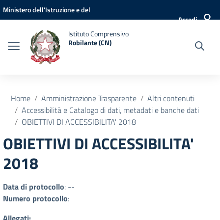
Vai ai contenuti
Vai al menu di navigazione
Vai al footer
Ministero dell'Istruzione e del
Accedi
Merito
Istituto Comprensivo
Robilante (CN)
Home
Amministrazione Trasparente
Altri contenuti
Accessibilità e Catalogo di dati, metadati e banche dati
OBIETTIVI DI ACCESSIBILITA' 2018
OBIETTIVI DI ACCESSIBILITA'
2018
Data di protocollo
: --
Numero protocollo
:
Allegati: