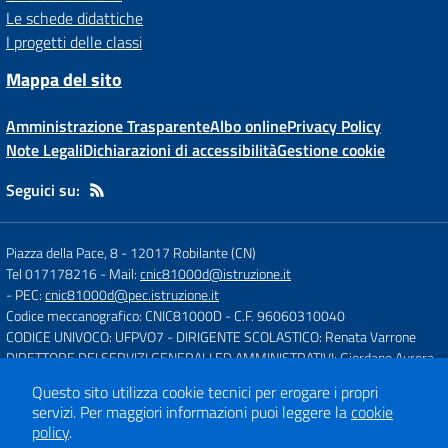
Le schede didattiche
I progetti delle classi
Mappa del sito
Amministrazione Trasparente
Albo online
Privacy Policy
Note Legali
Dichiarazioni di accessibilità
Gestione cookie
Seguici su:
Piazza della Pace, 8
-
12017 Robilante (CN)
Tel 017178216
- Mail:
cnic81000d@istruzione.it
- PEC:
cnic81000d@pec.istruzione.it
Codice meccanografico: CNIC81000D
- C.F. 96060310040
CODICE UNIVOCO: UFPVO7
- DIRIGENTE SCOLASTICO: Renata Varrone
DIRETTORE DEI SERVIZI GENERALI ED AMMINISTRATIVI: Giordano Aurora
Questo sito utilizza cookie tecnici per erogare i propri
servizi.
Per maggiori informazioni puoi leggere la
cookie
Concept & Design by
Designers Italia
policy
.
Sito web realizzato con CMS
SCUOLASTICO