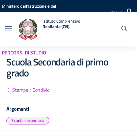
Vai ai contenuti
Vai al menu di navigazione
Vai al footer
Ministero dell'Istruzione e del
Accedi
Merito
Istituto Comprensivo
Robilante (CN)
PERCORSI DI STUDIO
Scuola Secondaria di primo
grado
Stampa / Condividi
Argomenti
Scuola secondaria