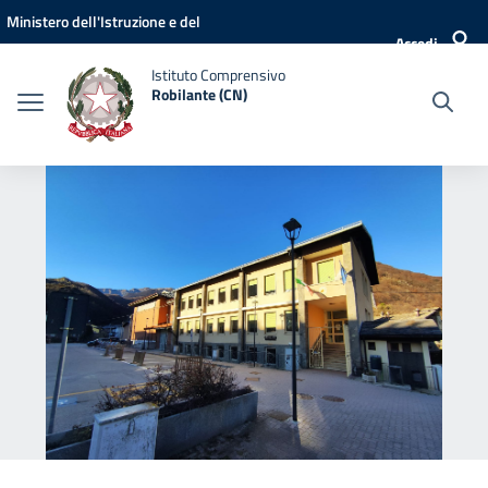
Vai ai contenuti
Vai al menu di navigazione
Vai al footer
Ministero dell'Istruzione e del
Accedi
Merito
Istituto Comprensivo
Robilante (CN)