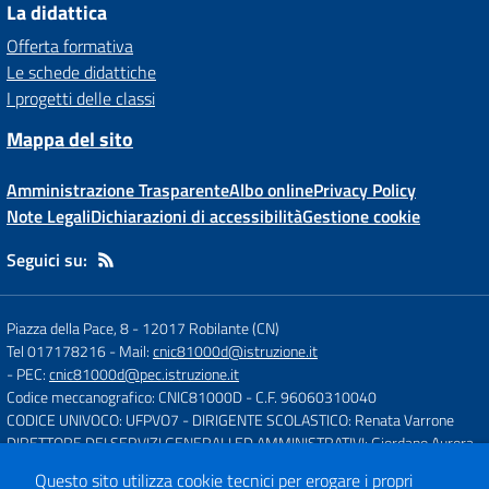
La didattica
Offerta formativa
Le schede didattiche
I progetti delle classi
Mappa del sito
Amministrazione Trasparente
Albo online
Privacy Policy
Note Legali
Dichiarazioni di accessibilità
Gestione cookie
Seguici su:
Piazza della Pace, 8
-
12017 Robilante (CN)
Tel 017178216
- Mail:
cnic81000d@istruzione.it
- PEC:
cnic81000d@pec.istruzione.it
Codice meccanografico: CNIC81000D
- C.F. 96060310040
CODICE UNIVOCO: UFPVO7
- DIRIGENTE SCOLASTICO: Renata Varrone
DIRETTORE DEI SERVIZI GENERALI ED AMMINISTRATIVI: Giordano Aurora
Questo sito utilizza cookie tecnici per erogare i propri