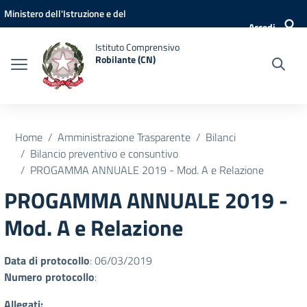
Vai ai contenuti
Vai al menu di navigazione
Vai al footer
Ministero dell'Istruzione e del
Accedi
Merito
Istituto Comprensivo
Robilante (CN)
Home
Amministrazione Trasparente
Bilanci
Bilancio preventivo e consuntivo
PROGAMMA ANNUALE 2019 - Mod. A e Relazione
PROGAMMA ANNUALE 2019 -
Mod. A e Relazione
Data di protocollo
: 06/03/2019
Numero protocollo
:
Allegati: