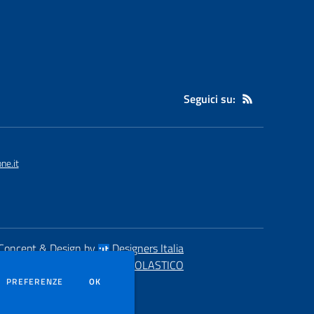
Seguici su:
ne.it
Concept & Design by
Designers Italia
eb realizzato con CMS
SCUOLASTICO
DEI COOKIE
PREFERENZE
OK