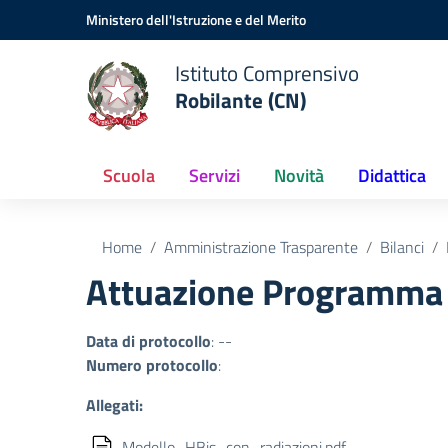
Vai ai contenuti
Vai al menu di navigazione
Vai al footer
Ministero dell'Istruzione e del Merito
Istituto Comprensivo
Robilante (CN)
Scuola
Servizi
Novità
Didattica
Home
Amministrazione Trasparente
Bilanci
Attuazione Programma 
Data di protocollo
: --
Numero protocollo
:
Allegati:
Modello_HBis_con_radiazioni.pdf