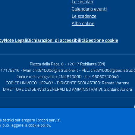
Le circolari
Calendario eventi
Le scadenze
Albo online
cy
Note Legali
Dichiarazioni di accessibilità
Gestione cookie
Piazza della Pace, 8
-
12017 Robilante (CN)
 017178216
- Mail:
cnic81000d@istruzione.it
- PEC:
cnic81000d@pec.istruzio
Codice meccanografico: CNIC81000D
- C.F. 96060310040
CODICE UNIVOCO: UFPVO7
- DIRIGENTE SCOLASTICO: Renata Varrone
DIRETTORE DEI SERVIZI GENERALI ED AMMINISTRATIVI: Giordano Aurora
Sito w
e tecnici per erogare i propri servizi.
i puoi leggere la
cookie policy
.