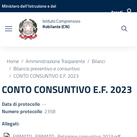
Vai ai contenuti
Vai al menu di navigazione
Vai al footer
Ministero dell'Istruzione e del
Accedi
Merito
Istituto Comprensivo
Robilante (CN)
Home
Amministrazione Trasparente
Bilanci
Bilancio preventivo e consuntivo
CONTO CONSUNTIVO E.F. 2023
CONTO CONSUNTIVO E.F. 2023
Data di protocollo
: --
Numero protocollo
: 2358
Allegati:
FIRMATO_FIRMATO_Relazione consuntivo 2023.pdf