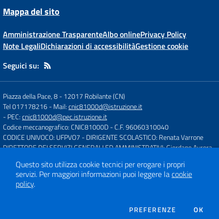
Mappa del sito
Amministrazione Trasparente
Albo online
Privacy Policy
Note Legali
Dichiarazioni di accessibilità
Gestione cookie
Seguici su:
Piazza della Pace, 8
-
12017 Robilante (CN)
Tel 017178216
- Mail:
cnic81000d@istruzione.it
- PEC:
cnic81000d@pec.istruzione.it
Codice meccanografico: CNIC81000D
- C.F. 96060310040
CODICE UNIVOCO: UFPVO7
- DIRIGENTE SCOLASTICO: Renata Varrone
DIRETTORE DEI SERVIZI GENERALI ED AMMINISTRATIVI: Giordano Aurora
Questo sito utilizza cookie tecnici per erogare i propri
servizi.
Per maggiori informazioni puoi leggere la
cookie
Concept & Design by
Designers Italia
policy
.
Sito web realizzato con CMS
SCUOLASTICO
DEI COOKIE
PREFERENZE
OK