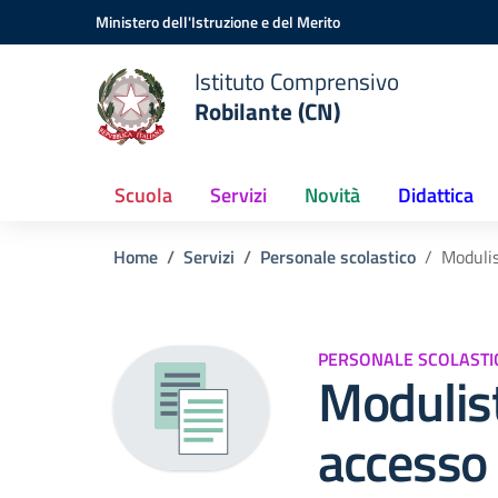
Vai ai contenuti
Vai al menu di navigazione
Vai al footer
Ministero dell'Istruzione e del Merito
Istituto Comprensivo
Robilante (CN)
Scuola
Servizi
Novità
Didattica
Home
Servizi
Personale scolastico
Modulis
PERSONALE SCOLASTI
Modulist
accesso 