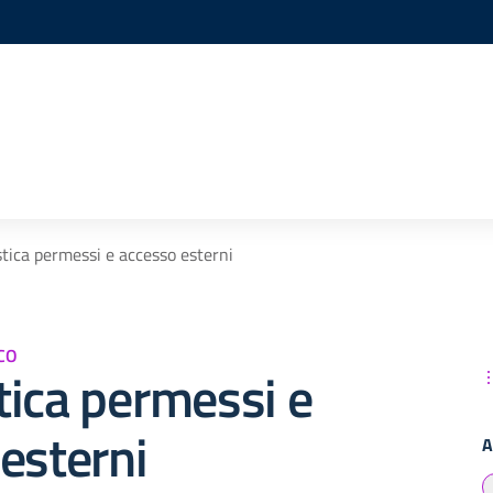
tica permessi e accesso esterni
CO
ica permessi e
esterni
A