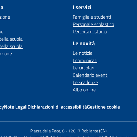
la
I servizi
zione
Famiglie e studenti
Personale scolastico
ne
Percorsi di studio
della scuola
Le novità
della scuola
Le notizie
azione
I comunicati
Le circolari
Calendario eventi
Le scadenze
Albo online
cy
Note Legali
Dichiarazioni di accessibilità
Gestione cookie
Piazza della Pace, 8
-
12017 Robilante (CN)