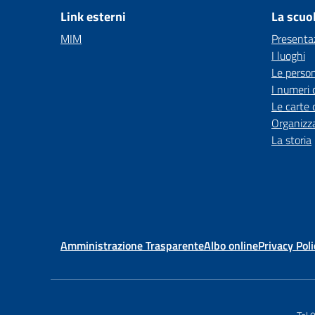
Link esterni
La scuo
MIM
Presenta
I luoghi
Le perso
I numeri 
Le carte 
Organizz
La storia
Amministrazione Trasparente
Albo online
Privacy Poli