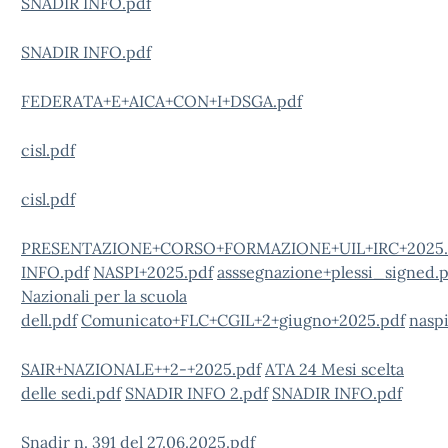
SNADIR INFO.pdf
SNADIR INFO.pdf
FEDERATA+E+AICA+CON+I+DSGA.pdf
cisl.pdf
cisl.pdf
PRESENTAZIONE+CORSO+FORMAZIONE+UIL+IRC+2025.
INFO.pdf
NASPI+2025.pdf
asssegnazione+plessi_signed.
Nazionali per la scuola
dell.pdf
Comunicato+FLC+CGIL+2+giugno+2025.pdf
naspi
SAIR+NAZIONALE++2-+2025.pdf
ATA 24 Mesi scelta
delle sedi.pdf
SNADIR INFO 2.pdf
SNADIR INFO.pdf
Snadir n. 391 del 27.06.2025.pdf