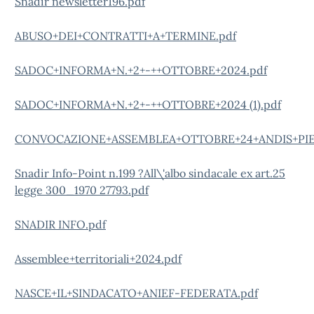
Snadir newsletter196.pdf
ABUSO+DEI+CONTRATTI+A+TERMINE.pdf
SADOC+INFORMA+N.+2+-++OTTOBRE+2024.pdf
SADOC+INFORMA+N.+2+-++OTTOBRE+2024 (1).pdf
CONVOCAZIONE+ASSEMBLEA+OTTOBRE+24+ANDIS+PI
Snadir Info-Point n.199 ?All\'albo sindacale ex art.25
legge 300_1970 27793.pdf
SNADIR INFO.pdf
Assemblee+territoriali+2024.pdf
NASCE+IL+SINDACATO+ANIEF-FEDERATA.pdf