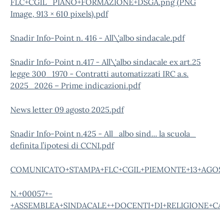
FLC+CGIL_PIANO+FORMAZIONE+DSGA.png (PNG
Image, 913 × 610 pixels).pdf
Snadir Info-Point n. 416 - All\'albo sindacale.pdf
Snadir Info-Point n.417 - All\'albo sindacale ex art.25
legge 300_1970 - Contratti automatizzati IRC a.s.
2025_2026 – Prime indicazioni.pdf
News letter 09 agosto 2025.pdf
Snadir Info-Point n.425 - All_albo sind... la scuola_
definita l’ipotesi di CCNI.pdf
COMUNICATO+STAMPA+FLC+CGIL+PIEMONTE+13+AGOS
N.+00057+-
+ASSEMBLEA+SINDACALE++DOCENTI+DI+RELIGIONE+CA