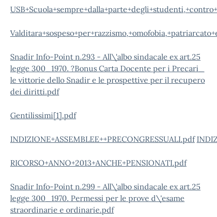
USB+Scuola+sempre+dalla+parte+degli+studenti,+contro+
Valditara+sospeso+per+razzismo,+omofobia,+patriarcato+
Snadir Info-Point n.293 - All\'albo sindacale ex art.25
legge 300_1970. ?Bonus Carta Docente per i Precari_
le vittorie dello Snadir e le prospettive per il recupero
dei diritti.pdf
Gentilissimi[1].pdf
INDIZIONE+ASSEMBLEE++PRECONGRESSUALI.pdf
INDI
RICORSO+ANNO+2013+ANCHE+PENSIONATI.pdf
Snadir Info-Point n.299 - All\'albo sindacale ex art.25
legge 300_1970. Permessi per le prove d\'esame
straordinarie e ordinarie.pdf