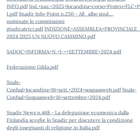
INFO.pdf
Ind.+naz.+2025+locandina+corso+Proteo+FLC+
1.pdf
Snadir Info-Point n.250 - All_albo sind...,
nominate le commissioni
giudicatrici.pdf
INDIZIONE+ASSEMBLEA+PROVINCIALE
2024 2025 UN NUOVO CAMMINO.pdf
SADOC+INFORMA+N.+1-++SETTEMBRE+2024.pdf
Federazione Gilda.pdf
Snals-
Confsal+locandina+16+sett.+2024+sospassweb.pdf
Snals-
Confsal+Sospassweb+16+settembre+2024.pdf
Snadir News n.468 - La delegazione ecumenica dalla
Finlandia sceglie lo Snadir per discutere la condizione
degli insegnanti di religione in Italia.pdf