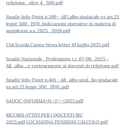
religione_oltre 4_500.pdf
Snadir Info-Point n.399 - All\'albo sindacale ex art.25
legge 300_1970. Indicazioni operative in materia di
supplenze a.s. 2025_2026.pdf
Cisl Scuola Cuneo News letter 10 luglio 2025.pdf
Snadir Nazionale_Professione i.r. 07-08_2025 -
All_albo ...e cortesemente ai docenti di religione.pdf
Snadir Info-Point n.401 - All_albo sind...bo sindacale
ex art.25 legge 300_1970..pdf
SADOC+INFORMA+N.+2+-+2025.pdf
RICORSI ATTIVI PER I DOCENTI IRC
2025.pdf
LOCANDINA PENSIONI CALCOLO.pdf