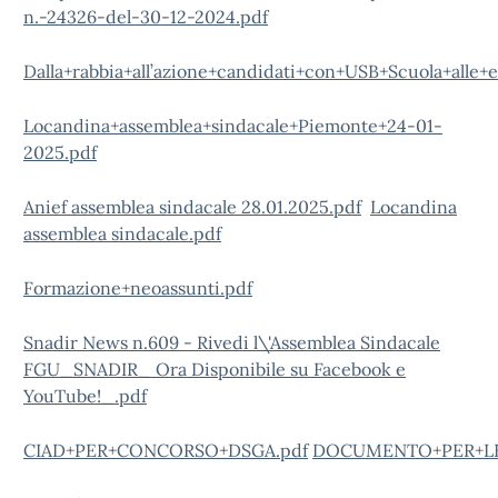
n.-24326-del-30-12-2024.pdf
Dalla+rabbia+all’azione+candidati+con+USB+Scuola+alle+
Locandina+assemblea+sindacale+Piemonte+24-01-
2025.pdf
Anief assemblea sindacale 28.01.2025.pdf
Locandina
assemblea sindacale.pdf
Formazione+neoassunti.pdf
Snadir News n.609 - Rivedi l\'Assemblea Sindacale
FGU_SNADIR_ Ora Disponibile su Facebook e
YouTube!_.pdf
CIAD+PER+CONCORSO+DSGA.pdf
DOCUMENTO+PER+LE