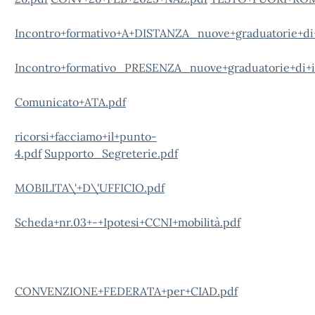
Incontro+formativo+A+DISTANZA_nuove+graduatorie+di+i
Incontro+formativo_PRESENZA_nuove+graduatorie+di+is
Comunicato+ATA.pdf
ricorsi+facciamo+il+punto-
4.pdf
Supporto_Segreterie.pdf
MOBILITA\'+D\'UFFICIO.pdf
Scheda+nr.03+-+Ipotesi+CCNI+mobilità.pdf
CONVENZIONE+FEDERATA+per+CIAD.pdf