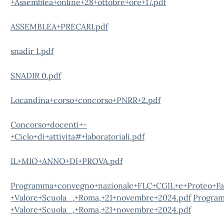
+Assemblea+online+28+ottobre+ore+17.pdf
ASSEMBLEA+PRECARI.pdf
snadir 1.pdf
SNADIR 0.pdf
Locandina+corso+concorso+PNRR+2.pdf
Concorso+docenti+-
+Ciclo+di+attivita#+laboratoriali.pdf
IL+MIO+ANNO+DI+PROVA.pdf
Programma+convegno+nazionale+FLC+CGIL+e+Proteo+Fa
+Valore+Scuola_,+Roma,+21+novembre+2024.pdf
Program
+Valore+Scuola_,+Roma,+21+novembre+2024.pdf