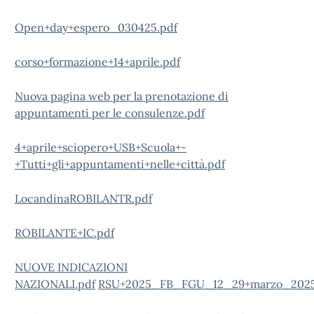
Open+day+espero_030425.pdf
corso+formazione+14+aprile.pdf
Nuova pagina web per la prenotazione di
appuntamenti per le consulenze.pdf
4+aprile+sciopero+USB+Scuola+-
+Tutti+gli+appuntamenti+nelle+città.pdf
LocandinaROBILANTR.pdf
ROBILANTE+IC.pdf
NUOVE INDICAZIONI
NAZIONALI.pdf
RSU+2025_FB_FGU_12_29+marzo_2025.