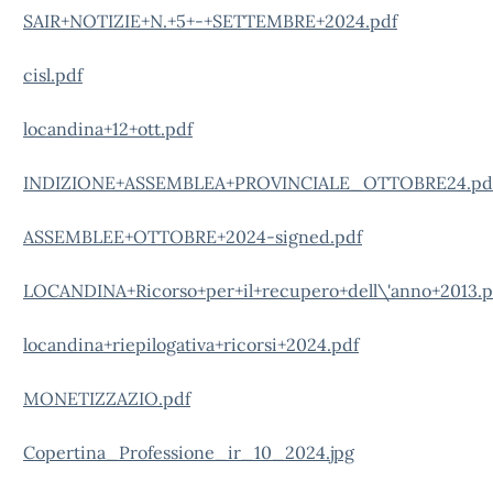
SAIR+NOTIZIE+N.+5+-+SETTEMBRE+2024.pdf
cisl.pdf
locandina+12+ott.pdf
INDIZIONE+ASSEMBLEA+PROVINCIALE_OTTOBRE24.pd
ASSEMBLEE+OTTOBRE+2024-signed.pdf
LOCANDINA+Ricorso+per+il+recupero+dell\'anno+2013.p
locandina+riepilogativa+ricorsi+2024.pdf
MONETIZZAZIO.pdf
Copertina_Professione_ir_10_2024.jpg