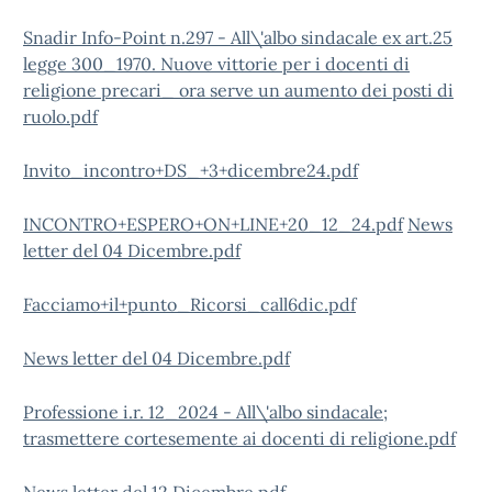
Snadir Info-Point n.297 - All\'albo sindacale ex art.25
legge 300_1970. Nuove vittorie per i docenti di
religione precari_ ora serve un aumento dei posti di
ruolo.pdf
Invito_incontro+DS_+3+dicembre24.pdf
INCONTRO+ESPERO+ON+LINE+20_12_24.pdf
News
letter del 04 Dicembre.pdf
Facciamo+il+punto_Ricorsi_call6dic.pdf
News letter del 04 Dicembre.pdf
Professione i.r. 12_2024 - All\'albo sindacale;
trasmettere cortesemente ai docenti di religione.pdf