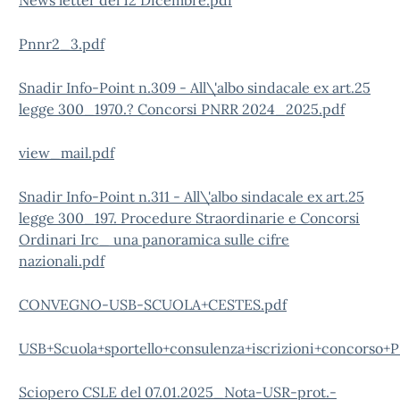
News letter del 12 Dicembre.pdf
Pnnr2_3.pdf
Snadir Info-Point n.309 - All\'albo sindacale ex art.25
legge 300_1970.? Concorsi PNRR 2024_2025.pdf
view_mail.pdf
Snadir Info-Point n.311 - All\'albo sindacale ex art.25
legge 300_197. Procedure Straordinarie e Concorsi
Ordinari Irc_ una panoramica sulle cifre
nazionali.pdf
CONVEGNO-USB-SCUOLA+CESTES.pdf
USB+Scuola+sportello+consulenza+iscrizioni+concorso+
Sciopero CSLE del 07.01.2025_Nota-USR-prot.-