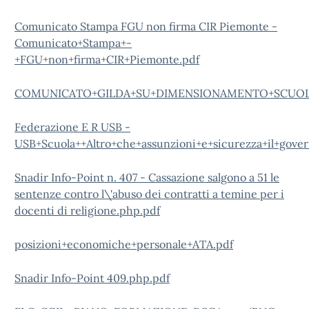
Comunicato Stampa FGU non firma CIR Piemonte -
Comunicato+Stampa+-
+FGU+non+firma+CIR+Piemonte.pdf
COMUNICATO+GILDA+SU+DIMENSIONAMENTO+SCUOLE
Federazione E R USB -
USB+Scuola++Altro+che+assunzioni+e+sicurezza+il+governo
Snadir Info-Point n. 407 - Cassazione salgono a 51 le
sentenze contro l\'abuso dei contratti a temine per i
docenti di religione.php.pdf
posizioni+economiche+personale+ATA.pdf
Snadir Info-Point 409.php.pdf