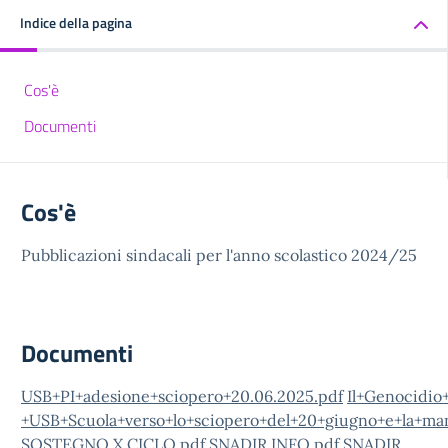
Indice della pagina
Cos'è
Documenti
Cos'è
Pubblicazioni sindacali per l'anno scolastico 2024/25
Documenti
USB+PI+adesione+sciopero+20.06.2025.pdf
Il+Genocidio
+USB+Scuola+verso+lo+sciopero+del+20+giugno+e+la+man
SOSTEGNO X CICLO.pdf
SNADIR INFO.pdf
SNADIR