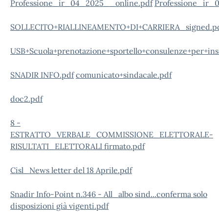
Professione_ir_04_2025__online.pdf
Professione_ir_
SOLLECITO+RIALLINEAMENTO+DI+CARRIERA_signed.p
USB+Scuola+prenotazione+sportello+consulenze+per+ins
SNADIR INFO.pdf
comunicato+sindacale.pdf
doc2.pdf
8 -
ESTRATTO_VERBALE_COMMISSIONE_ELETTORALE-
RISULTATI_ELETTORALI firmato.pdf
Cisl_News letter del 18 Aprile.pdf
Snadir Info-Point n.346 - All_albo sind...conferma solo
disposizioni già vigenti.pdf