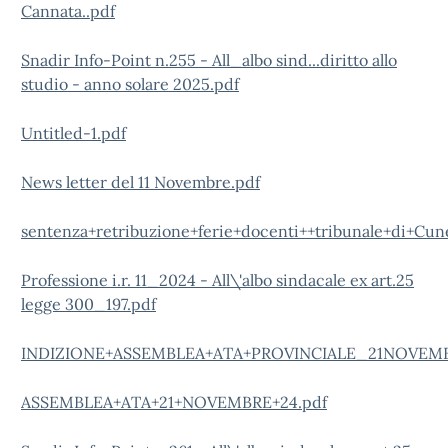
Cannata..pdf
Snadir Info-Point n.255 - All_albo sind...diritto allo
studio - anno solare 2025.pdf
Untitled-1.pdf
News letter del 11 Novembre.pdf
sentenza+retribuzione+ferie+docenti++tribunale+di+Cun
Professione i.r. 11_2024 - All\'albo sindacale ex art.25
legge 300_197.pdf
INDIZIONE+ASSEMBLEA+ATA+PROVINCIALE_21NOVEMB
ASSEMBLEA+ATA+21+NOVEMBRE+24.pdf