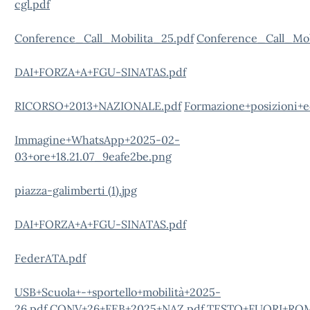
cgl.pdf
Conference_Call_Mobilita_25.pdf
Conference_Call_Mob
DAI+FORZA+A+FGU-SINATAS.pdf
RICORSO+2013+NAZIONALE.pdf
Formazione+posizioni+
Immagine+WhatsApp+2025-02-
03+ore+18.21.07_9eafe2be.png
piazza-galimberti (1).jpg
DAI+FORZA+A+FGU-SINATAS.pdf
FederATA.pdf
USB+Scuola+-+sportello+mobilità+2025-
26.pdf
CONV+26+FEB+2025+NAZ.pdf
TESTO+FUORI+ROMA