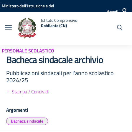
Vai ai contenuti
Vai al menu di navigazione
Vai al footer
Ministero dell'Istruzione e del
Accedi
Merito
Istituto Comprensivo
Robilante (CN)
PERSONALE SCOLASTICO
Bacheca sindacale archivio
Pubblicazioni sindacali per l'anno scolastico
2024/25
Stampa / Condividi
Argomenti
Bacheca sindacale