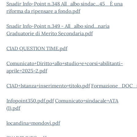
Snadir Info-Point n.348 All_albo sindac...45_ È una
riforma da ripensare a fondo.pdf
Snadir Info-Point n.349 - All_albo sind...naria
Graduatorie di Merito Secondaria.pdf
CIAD QUESTION TIME.pdf
Comunicato+Diritto+allo+studio+e+corsi+abilitanti-
aprile+2025-2.pdf
CIAD+Istanza+inserimento+titolo.pdf
Formazione_DOC_n
Infopoint350.pdf.pdf
Comunicato+sindacale+ATA
(1).pdf
locandina+mondovì.pdf