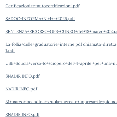
Cerificazioni+e+autocertificazioni.pdf
SADOC+INFORMA+N.+1+-+2025.pdf
SENTENZA+RICORSO+GPS+CUNEO+del+18+marzo+2025.
La+follia+delle+graduatorie+interne.pdf
chiamata+diretta
1.pdf
USB+Scuola+verso+lo+sciopero+del+4+aprile,+per+una+nu
SNADIR INFO.pdf
NADIR INFO.pdf
31+marzo+locandina+scuola+mercato+impresa+flc+piemo
SNADIR INFO.pdf