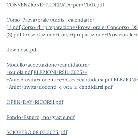
CONVENZIONE+FEDERATA+per+CIAD.pdf
Corso+Prova+orale+Andis_calendario+
(1).pdf
Corso+di+preparazione+Prova+orale+Concorso+D
(3).pdf
Presentazione+Corso+preparazione+Prova+orale
download.pdf
Modello+accettazione+candidatura+-
+scuola.pdf
ELEZIONI+RSU+2025+–
+Anief+invita+docenti+e+Ata+a+candidarsi.pdf
ELEZIONI
+Anief+invita+docenti+e+Ata+a+candidarsi.pdf
OPEN+DAY+RICORSI.pdf
Fondo+Espero,+no+grazie.pdf
SCIOPERO 08.03.2025.pdf