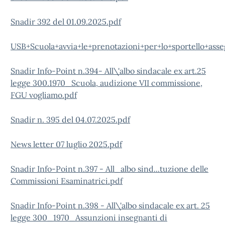
Snadir 392 del 01.09.2025.pdf
USB+Scuola+avvia+le+prenotazioni+per+lo+sportello+asseg
Snadir Info-Point n.394- All\'albo sindacale ex art.25
legge 300.1970_Scuola, audizione VII commissione,
FGU vogliamo.pdf
Snadir n. 395 del 04.07.2025.pdf
News letter 07 luglio 2025.pdf
Snadir Info-Point n.397 - All_albo sind...tuzione delle
Commissioni Esaminatrici.pdf
Snadir Info-Point n.398 - All\'albo sindacale ex art. 25
legge 300_1970_Assunzioni insegnanti di