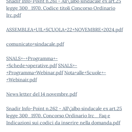
Snadir Info-Point n.261 - All\'albo sindacale ex art.25
legge 300_1970. Codice titoli Concorso Ordinario
Irc.pdf
ASSEMBLEA+UIL+SCUOLA+22+NOVEMBRE+2024.pdf
comunicato+sindacale.pdf
SNALS+-+Programma+-
+Schede+operative.pdf
SNALS+-
+Programma+Webinar.pdf
Nota+alle+Scuole+-
+Webinair.pdf
News letter del 14 novembre.pdf
Snadir Info-Point n.262 - All\'albo sindacale ex art.25
legge 300_1970. Concorso Ordinario Irc_ Faq e
Indicazioni sui codici da inserire nella domanda.pdf