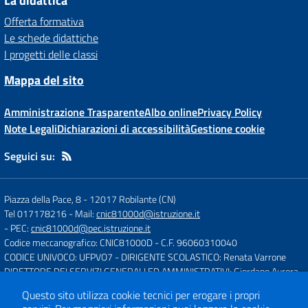
La didattica
Offerta formativa
Le schede didattiche
I progetti delle classi
Mappa del sito
Amministrazione Trasparente
Albo online
Privacy Policy
Note Legali
Dichiarazioni di accessibilità
Gestione cookie
Seguici su:
Piazza della Pace, 8
-
12017 Robilante (CN)
Tel 017178216
- Mail:
cnic81000d@istruzione.it
- PEC:
cnic81000d@pec.istruzione.it
Codice meccanografico: CNIC81000D
- C.F. 96060310040
CODICE UNIVOCO: UFPVO7
- DIRIGENTE SCOLASTICO: Renata Varrone
DIRETTORE DEI SERVIZI GENERALI ED AMMINISTRATIVI: Giordano Aurora
Questo sito utilizza cookie tecnici per erogare i propri