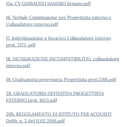
15a. CV GHIBAUDO SANDRO firmato.pdf
16. Verbale Commissione per Progettista esterno e
Collaudatore interno.pdf
17. Individuazione e Incarico Collaudatore interno
prot. 1373 .pdf
18. DICHIARAZIONE INCOMPATIBILITA\' collaudatore
interno.pdf
19. Graduatoria provvisoria Progettista prot.1388.pdf
20. GRADUATORIA DEFINITIVA PROGETTISTA
ESTERNO prot. 1623.pdf
20b. REGOLAMENTO DI ISTITUTO PER ACQUISTI
Delib. n. 2 del 11.02.2016.pdf