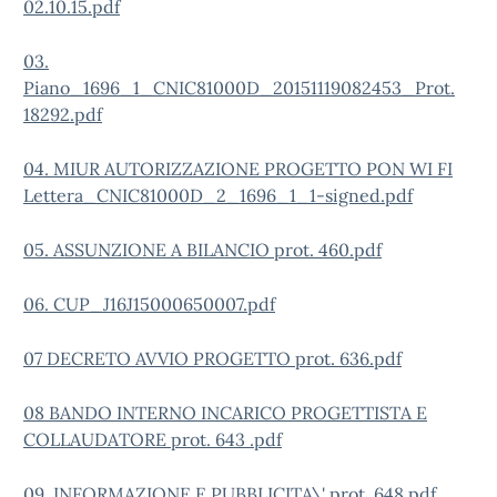
02.10.15.pdf
03.
Piano_1696_1_CNIC81000D_20151119082453_Prot.
18292.pdf
04. MIUR AUTORIZZAZIONE PROGETTO PON WI FI
Lettera_CNIC81000D_2_1696_1_1-signed.pdf
05. ASSUNZIONE A BILANCIO prot. 460.pdf
06. CUP_J16J15000650007.pdf
07 DECRETO AVVIO PROGETTO prot. 636.pdf
08 BANDO INTERNO INCARICO PROGETTISTA E
COLLAUDATORE prot. 643 .pdf
09. INFORMAZIONE E PUBBLICITA\' prot. 648.pdf