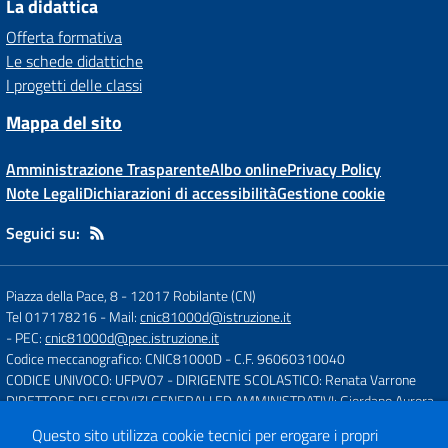
La didattica
Offerta formativa
Le schede didattiche
I progetti delle classi
Mappa del sito
Amministrazione Trasparente
Albo online
Privacy Policy
Note Legali
Dichiarazioni di accessibilità
Gestione cookie
Seguici su:
Piazza della Pace, 8
-
12017 Robilante (CN)
Tel 017178216
- Mail:
cnic81000d@istruzione.it
- PEC:
cnic81000d@pec.istruzione.it
Codice meccanografico: CNIC81000D
- C.F. 96060310040
CODICE UNIVOCO: UFPVO7
- DIRIGENTE SCOLASTICO: Renata Varrone
DIRETTORE DEI SERVIZI GENERALI ED AMMINISTRATIVI: Giordano Aurora
Questo sito utilizza cookie tecnici per erogare i propri