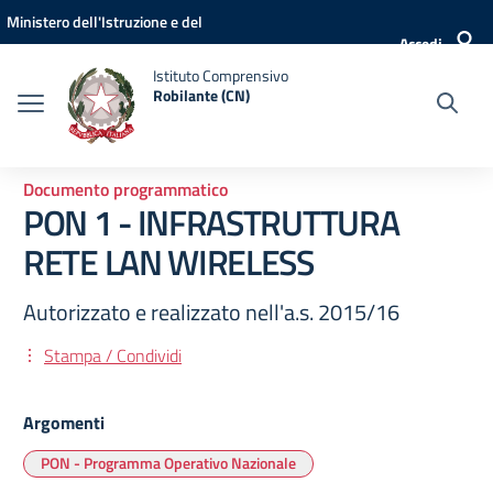
Vai ai contenuti
Vai al menu di navigazione
Vai al footer
Ministero dell'Istruzione e del
Accedi
Merito
Istituto Comprensivo
Robilante (CN)
Documento programmatico
PON 1 - INFRASTRUTTURA
RETE LAN WIRELESS
Autorizzato e realizzato nell'a.s. 2015/16
Stampa / Condividi
Argomenti
PON - Programma Operativo Nazionale