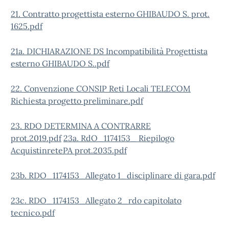
21. Contratto progettista esterno GHIBAUDO S. prot.
1625.pdf
21a. DICHIARAZIONE DS Incompatibilità Progettista
esterno GHIBAUDO S..pdf
22. Convenzione CONSIP Reti Locali TELECOM
Richiesta progetto preliminare.pdf
23. RDO DETERMINA A CONTRARRE
prot.2019.pdf
23a. RdO_1174153_ Riepilogo
AcquistinretePA prot.2035.pdf
23b. RDO_1174153_Allegato 1_disciplinare di gara.pdf
23c. RDO_1174153_Allegato 2_rdo capitolato
tecnico.pdf