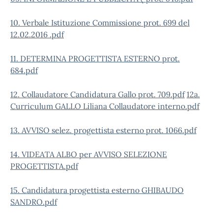
10. Verbale Istituzione Commissione prot. 699 del
12.02.2016 .pdf
11. DETERMINA PROGETTISTA ESTERNO prot.
684.pdf
12. Collaudatore Candidatura Gallo prot. 709.pdf
12a.
Curriculum GALLO Liliana Collaudatore interno.pdf
13. AVVISO selez. progettista esterno prot. 1066.pdf
14. VIDEATA ALBO per AVVISO SELEZIONE
PROGETTISTA.pdf
15. Candidatura progettista esterno GHIBAUDO
SANDRO.pdf