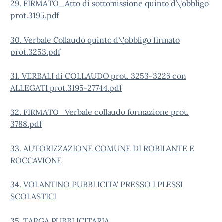
29. FIRMATO_Atto di sottomissione quinto d\'obbligo
prot.3195.pdf
30. Verbale Collaudo quinto d\'obbligo firmato
prot.3253.pdf
31. VERBALI di COLLAUDO prot. 3253-3226 con
ALLEGATI prot.3195-27744.pdf
32. FIRMATO_Verbale collaudo formazione prot.
3788.pdf
33. AUTORIZZAZIONE COMUNE DI ROBILANTE E
ROCCAVIONE
34. VOLANTINO PUBBLICITA' PRESSO I PLESSI
SCOLASTICI
35. TARGA PUBBLICITARIA