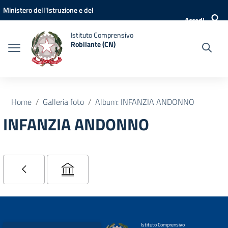
Vai ai contenuti
Vai al menu di navigazione
Vai al footer
Ministero dell'Istruzione e del
Accedi
Merito
Istituto Comprensivo
Robilante (CN)
Home
Galleria foto
Album: INFANZIA ANDONNO
INFANZIA ANDONNO
Istituto Comprensivo