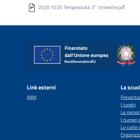
2020.10.05 Tempestività 3° trimestre.pdf
Link esterni
La scuo
MIM
Presenta
I luoghi
Le perso
I numeri 
Le carte 
Organizz