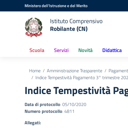
Vai ai contenuti
Vai al menu di navigazione
Vai al footer
Ministero dell'Istruzione e del Merito
Istituto Comprensivo
Robilante (CN)
Scuola
Servizi
Novità
Didattica
Home
Amministrazione Trasparente
Pagamenti
Indice Tempestività Pagamento 3° trimestre 20
Indice Tempestività Pa
Data di protocollo
: 05/10/2020
Numero protocollo
: 4811
Allegati: