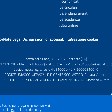
I comunicati
Le circolari
Calendario eventi
Le scadenze
Albo online
cy
Note Legali
Dichiarazioni di accessibilità
Gestione cookie
Piazza della Pace, 8
-
12017 Robilante (CN)
 017178216
- Mail:
cnic81000d@istruzione.it
- PEC:
cnic81000d@pec.istruzio
Codice meccanografico: CNIC81000D
- C.F. 96060310040
CODICE UNIVOCO: UFPVO7
- DIRIGENTE SCOLASTICO: Renata Varrone
DIRETTORE DEI SERVIZI GENERALI ED AMMINISTRATIVI: Giordano Aurora
Sito w
e tecnici per erogare i propri servizi.
i puoi leggere la
cookie policy
.