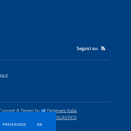
Seguici su:
ne.it
Concept & Design by
Designers Italia
eb realizzato con CMS
SCUOLASTICO
DEI COOKIE
PREFERENZE
OK