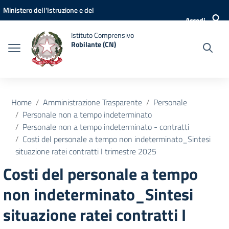
Vai ai contenuti
Vai al menu di navigazione
Vai al footer
Ministero dell'Istruzione e del
Accedi
Merito
Istituto Comprensivo
Robilante (CN)
Home
Amministrazione Trasparente
Personale
Personale non a tempo indeterminato
Personale non a tempo indeterminato - contratti
Costi del personale a tempo non indeterminato_Sintesi
situazione ratei contratti I trimestre 2025
Costi del personale a tempo
non indeterminato_Sintesi
situazione ratei contratti I