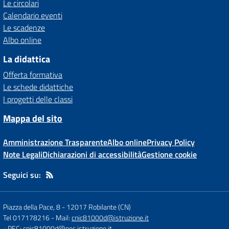
Le circolari
Calendario eventi
Le scadenze
Albo online
La didattica
Offerta formativa
Le schede didattiche
I progetti delle classi
Mappa del sito
Amministrazione Trasparente
Albo online
Privacy Policy
Note Legali
Dichiarazioni di accessibilità
Gestione cookie
Seguici su:
Piazza della Pace, 8
-
12017 Robilante (CN)
Tel 017178216
- Mail:
cnic81000d@istruzione.it
- PEC:
cnic81000d@pec.istruzione.it