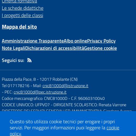
Offerta formativa
Le schede didattiche
I progetti delle classi
Mappa del sito
Amministrazione Trasparente
Albo online
Privacy Policy
Note Legali
Dichiarazioni di accessibilità
Gestione cookie
Seguici su:
Piazza della Pace, 8
-
12017 Robilante (CN)
Tel 017178216
- Mail:
cnic81000d@istruzione.it
- PEC:
cnic81000d@pec.istruzione.it
Codice meccanografico: CNIC81000D
- C.F. 96060310040
CODICE UNIVOCO: UFPVO7
- DIRIGENTE SCOLASTICO: Renata Varrone
DIRETTORE DEI SERVIZI GENERALI ED AMMINISTRATIVI: Giordano Aurora
Questo sito utilizza cookie tecnici per erogare i propri
servizi.
Per maggiori informazioni puoi leggere la
cookie
Concept & Design by
Designers Italia
policy
.