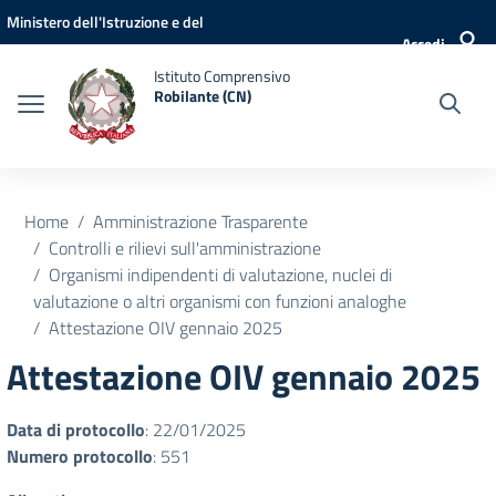
Vai ai contenuti
Vai al menu di navigazione
Vai al footer
Ministero dell'Istruzione e del
Accedi
Merito
Istituto Comprensivo
Robilante (CN)
Home
Amministrazione Trasparente
Controlli e rilievi sull'amministrazione
Organismi indipendenti di valutazione, nuclei di
valutazione o altri organismi con funzioni analoghe
Attestazione OIV gennaio 2025
Attestazione OIV gennaio 2025
Data di protocollo
: 22/01/2025
Numero protocollo
: 551