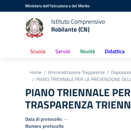
Vai ai contenuti
Vai al menu di navigazione
Vai al footer
Ministero dell'Istruzione e del Merito
Istituto Comprensivo
Robilante (CN)
Scuola
Servizi
Novità
Didattica
Home
Amministrazione Trasparente
Disposizio
PIANO TRIENNALE PER LA PREVENZIONE DEL
PIANO TRIENNALE PER
TRASPARENZA TRIENN
Data di protocollo
: --
Numero protocollo
: