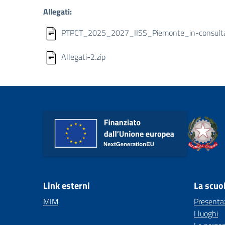
Allegati:
PTPCT_2025_2027_IISS_Piemonte_in-consulta
Allegati-2.zip
Link esterni
La scuo
MIM
Presenta
I luoghi