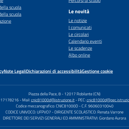
ne
Percorsi di studio
della scuola
Le novità
della scuola
Le notizie
azione
I comunicati
Le circolari
Calendario eventi
Le scadenze
Albo online
cy
Note Legali
Dichiarazioni di accessibilità
Gestione cookie
Piazza della Pace, 8
-
12017 Robilante (CN)
 017178216
- Mail:
cnic81000d@istruzione.it
- PEC:
cnic81000d@pec.istruzio
Codice meccanografico: CNIC81000D
- C.F. 96060310040
CODICE UNIVOCO: UFPVO7
- DIRIGENTE SCOLASTICO: Renata Varrone
DIRETTORE DEI SERVIZI GENERALI ED AMMINISTRATIVI: Giordano Aurora