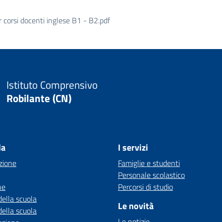
orsi docenti inglese B1 - B2.pdf
Istituto Comprensivo
Robilante (CN)
la
I servizi
zione
Famiglie e studenti
Personale scolastico
ne
Percorsi di studio
della scuola
Le novità
della scuola
Le notizie