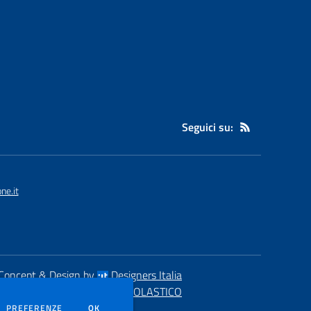
Seguici su:
ne.it
Concept & Design by
Designers Italia
eb realizzato con CMS
SCUOLASTICO
DEI COOKIE
PREFERENZE
OK