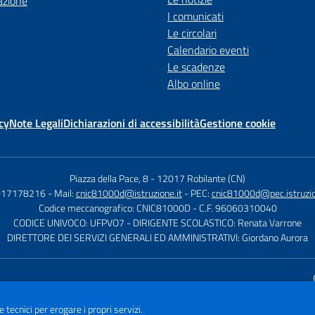
azione
I comunicati
Le circolari
Calendario eventi
Le scadenze
Albo online
cy
Note Legali
Dichiarazioni di accessibilità
Gestione cookie
Piazza della Pace, 8
-
12017 Robilante (CN)
 017178216
- Mail:
cnic81000d@istruzione.it
- PEC:
cnic81000d@pec.istruzio
Codice meccanografico: CNIC81000D
- C.F. 96060310040
CODICE UNIVOCO: UFPVO7
- DIRIGENTE SCOLASTICO: Renata Varrone
DIRETTORE DEI SERVIZI GENERALI ED AMMINISTRATIVI: Giordano Aurora
Sito w
e tecnici per erogare i propri servizi.