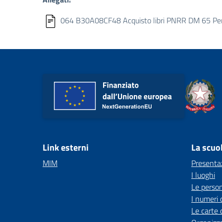
064 B30A08CF48 Acquisto libri PNRR DM 65 Per c
Link esterni
La scuo
MIM
Presenta
I luoghi
Le perso
I numeri 
Le carte 