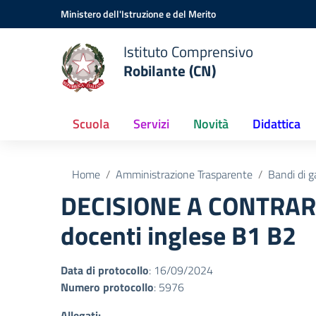
Vai ai contenuti
Vai al menu di navigazione
Vai al footer
Ministero dell'Istruzione e del Merito
Istituto Comprensivo
Robilante (CN)
Scuola
Servizi
Novità
Didattica
Home
Amministrazione Trasparente
Bandi di g
DECISIONE A CONTRARRE
docenti inglese B1 B2
Data di protocollo
: 16/09/2024
Numero protocollo
: 5976
Allegati: