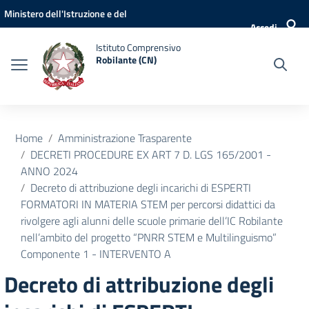
Vai ai contenuti
Vai al menu di navigazione
Vai al footer
Ministero dell'Istruzione e del
Accedi
Merito
Istituto Comprensivo
Robilante (CN)
Home
Amministrazione Trasparente
DECRETI PROCEDURE EX ART 7 D. LGS 165/2001 -
ANNO 2024
Decreto di attribuzione degli incarichi di ESPERTI
FORMATORI IN MATERIA STEM per percorsi didattici da
rivolgere agli alunni delle scuole primarie dell’IC Robilante
nell’ambito del progetto “PNRR STEM e Multilinguismo”
Componente 1 - INTERVENTO A
Decreto di attribuzione degli