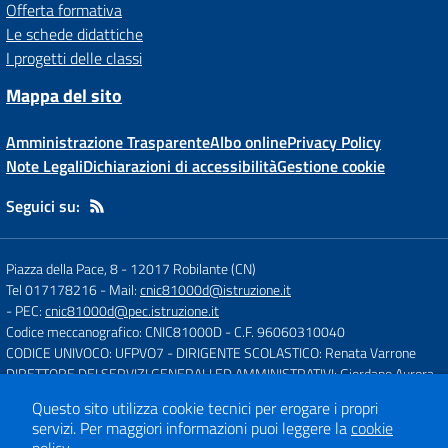
Offerta formativa
Le schede didattiche
I progetti delle classi
Mappa del sito
Amministrazione Trasparente
Albo online
Privacy Policy
Note Legali
Dichiarazioni di accessibilità
Gestione cookie
Seguici su:
Piazza della Pace, 8
-
12017 Robilante (CN)
Tel 017178216
- Mail:
cnic81000d@istruzione.it
- PEC:
cnic81000d@pec.istruzione.it
Codice meccanografico: CNIC81000D
- C.F. 96060310040
CODICE UNIVOCO: UFPVO7
- DIRIGENTE SCOLASTICO: Renata Varrone
DIRETTORE DEI SERVIZI GENERALI ED AMMINISTRATIVI: Giordano Aurora
Questo sito utilizza cookie tecnici per erogare i propri
servizi.
Per maggiori informazioni puoi leggere la
cookie
Concept & Design by
Designers Italia