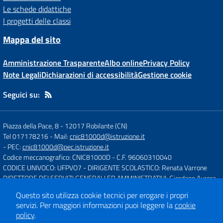
Le schede didattiche
I progetti delle classi
Mappa del sito
Amministrazione Trasparente
Albo online
Privacy Policy
Note Legali
Dichiarazioni di accessibilità
Gestione cookie
Seguici su:
Piazza della Pace, 8
-
12017 Robilante (CN)
Tel 017178216
- Mail:
cnic81000d@istruzione.it
- PEC:
cnic81000d@pec.istruzione.it
Codice meccanografico: CNIC81000D
- C.F. 96060310040
CODICE UNIVOCO: UFPVO7
- DIRIGENTE SCOLASTICO: Renata Varrone
DIRETTORE DEI SERVIZI GENERALI ED AMMINISTRATIVI: Giordano Aurora
Questo sito utilizza cookie tecnici per erogare i propri
servizi.
Per maggiori informazioni puoi leggere la
cookie
Concept & Design by
Designers Italia
policy
.
Sito web realizzato con CMS
SCUOLASTICO