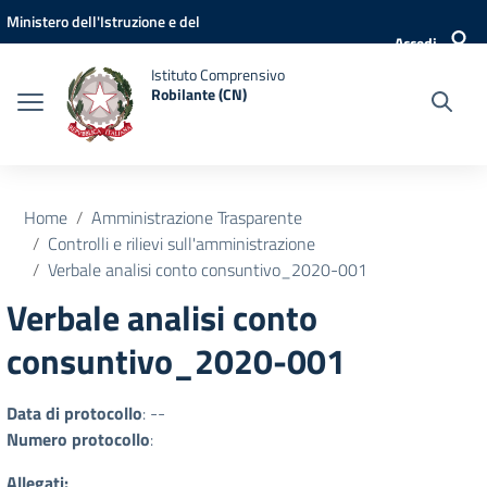
Vai ai contenuti
Vai al menu di navigazione
Vai al footer
Ministero dell'Istruzione e del
Accedi
Merito
Istituto Comprensivo
Robilante (CN)
Home
Amministrazione Trasparente
Controlli e rilievi sull'amministrazione
Verbale analisi conto consuntivo_2020-001
Verbale analisi conto
consuntivo_2020-001
Data di protocollo
: --
Numero protocollo
:
Allegati: