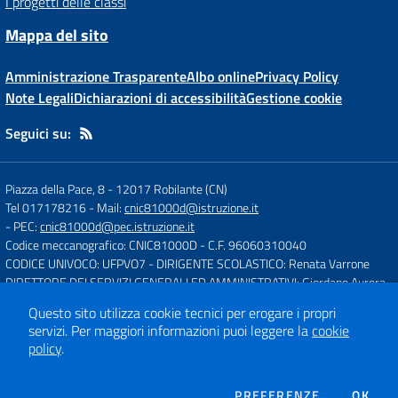
I progetti delle classi
Mappa del sito
Amministrazione Trasparente
Albo online
Privacy Policy
Note Legali
Dichiarazioni di accessibilità
Gestione cookie
Seguici su:
Piazza della Pace, 8
-
12017 Robilante (CN)
Tel 017178216
- Mail:
cnic81000d@istruzione.it
- PEC:
cnic81000d@pec.istruzione.it
Codice meccanografico: CNIC81000D
- C.F. 96060310040
CODICE UNIVOCO: UFPVO7
- DIRIGENTE SCOLASTICO: Renata Varrone
DIRETTORE DEI SERVIZI GENERALI ED AMMINISTRATIVI: Giordano Aurora
Questo sito utilizza cookie tecnici per erogare i propri
servizi.
Per maggiori informazioni puoi leggere la
cookie
Concept & Design by
Designers Italia
policy
.
Sito web realizzato con CMS
SCUOLASTICO
DEI COOKIE
PREFERENZE
OK