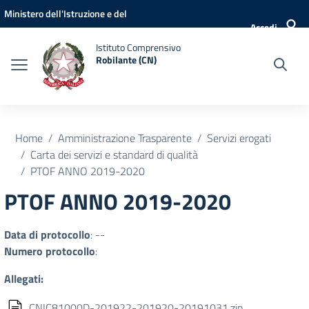
Vai ai contenuti
Vai al menu di navigazione
Vai al footer
Ministero dell'Istruzione e del
Accedi
Merito
Istituto Comprensivo
Robilante (CN)
Home
Amministrazione Trasparente
Servizi erogati
Carta dei servizi e standard di qualità
PTOF ANNO 2019-2020
PTOF ANNO 2019-2020
Data di protocollo
: --
Numero protocollo
:
Allegati:
CNIC81000D-201922-201920-20191031.zip