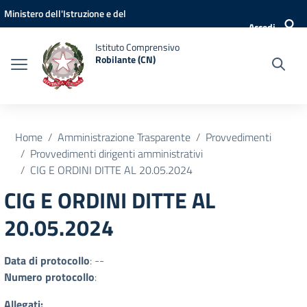
Vai ai contenuti
Vai al menu di navigazione
Vai al footer
Ministero dell'Istruzione e del
Accedi
Merito
Istituto Comprensivo
Robilante (CN)
Home
Amministrazione Trasparente
Provvedimenti
Provvedimenti dirigenti amministrativi
CIG E ORDINI DITTE AL 20.05.2024
CIG E ORDINI DITTE AL
20.05.2024
Data di protocollo
: --
Numero protocollo
:
Allegati: