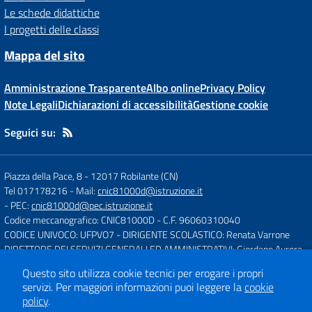
Le schede didattiche
I progetti delle classi
Mappa del sito
Amministrazione Trasparente
Albo online
Privacy Policy
Note Legali
Dichiarazioni di accessibilità
Gestione cookie
Seguici su:
Piazza della Pace, 8
-
12017 Robilante (CN)
Tel 017178216
- Mail:
cnic81000d@istruzione.it
- PEC:
cnic81000d@pec.istruzione.it
Codice meccanografico: CNIC81000D
- C.F. 96060310040
CODICE UNIVOCO: UFPVO7
- DIRIGENTE SCOLASTICO: Renata Varrone
DIRETTORE DEI SERVIZI GENERALI ED AMMINISTRATIVI: Giordano Aurora
Questo sito utilizza cookie tecnici per erogare i propri
servizi.
Per maggiori informazioni puoi leggere la
cookie
Concept & Design by
Designers Italia
policy
.
Sito web realizzato con CMS
SCUOLASTICO