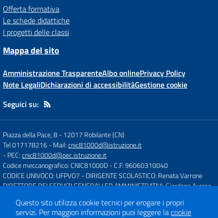
Offerta formativa
Le schede didattiche
I progetti delle classi
Mappa del sito
Amministrazione Trasparente
Albo online
Privacy Policy
Note Legali
Dichiarazioni di accessibilità
Gestione cookie
Seguici su:
Piazza della Pace, 8
-
12017 Robilante (CN)
Tel 017178216
- Mail:
cnic81000d@istruzione.it
- PEC:
cnic81000d@pec.istruzione.it
Codice meccanografico: CNIC81000D
- C.F. 96060310040
CODICE UNIVOCO: UFPVO7
- DIRIGENTE SCOLASTICO: Renata Varrone
DIRETTORE DEI SERVIZI GENERALI ED AMMINISTRATIVI: Giordano Aurora
Questo sito utilizza cookie tecnici per erogare i propri
servizi.
Per maggiori informazioni puoi leggere la
cookie
Concept & Design by
Designers Italia