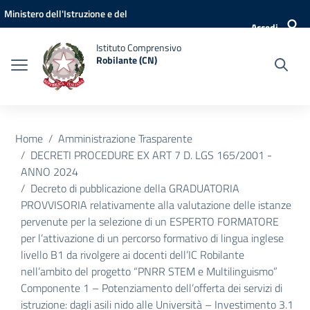
Vai ai contenuti
Vai al menu di navigazione
Vai al footer
Ministero dell'Istruzione e del
Accedi
Merito
Istituto Comprensivo
Robilante (CN)
Home
Amministrazione Trasparente
DECRETI PROCEDURE EX ART 7 D. LGS 165/2001 -
ANNO 2024
Decreto di pubblicazione della GRADUATORIA
PROVVISORIA relativamente alla valutazione delle istanze
pervenute per la selezione di un ESPERTO FORMATORE
per l’attivazione di un percorso formativo di lingua inglese
livello B1 da rivolgere ai docenti dell’IC Robilante
nell’ambito del progetto “PNRR STEM e Multilinguismo”
Componente 1 – Potenziamento dell’offerta dei servizi di
istruzione: dagli asili nido alle Università – Investimento 3.1