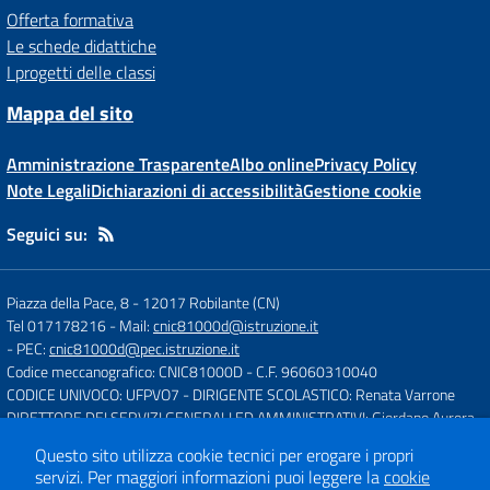
Offerta formativa
Le schede didattiche
I progetti delle classi
Mappa del sito
Amministrazione Trasparente
Albo online
Privacy Policy
Note Legali
Dichiarazioni di accessibilità
Gestione cookie
Seguici su:
Piazza della Pace, 8
-
12017 Robilante (CN)
Tel 017178216
- Mail:
cnic81000d@istruzione.it
- PEC:
cnic81000d@pec.istruzione.it
Codice meccanografico: CNIC81000D
- C.F. 96060310040
CODICE UNIVOCO: UFPVO7
- DIRIGENTE SCOLASTICO: Renata Varrone
DIRETTORE DEI SERVIZI GENERALI ED AMMINISTRATIVI: Giordano Aurora
Questo sito utilizza cookie tecnici per erogare i propri
servizi.
Per maggiori informazioni puoi leggere la
cookie
Concept & Design by
Designers Italia