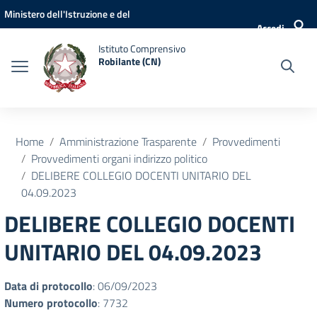
Vai ai contenuti
Vai al menu di navigazione
Vai al footer
Ministero dell'Istruzione e del
Accedi
Merito
Istituto Comprensivo
Robilante (CN)
Home
Amministrazione Trasparente
Provvedimenti
Provvedimenti organi indirizzo politico
DELIBERE COLLEGIO DOCENTI UNITARIO DEL
04.09.2023
DELIBERE COLLEGIO DOCENTI
UNITARIO DEL 04.09.2023
Data di protocollo
: 06/09/2023
Numero protocollo
: 7732