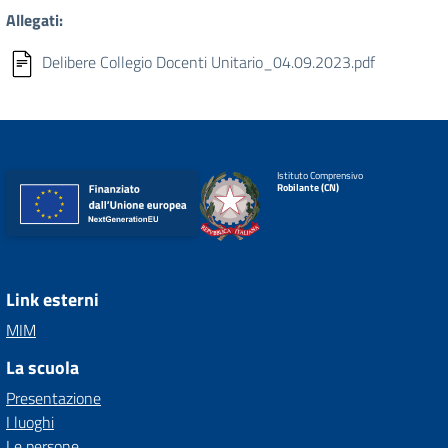
Allegati:
Delibere Collegio Docenti Unitario_04.09.2023.pdf
Istituto Comprensivo
Robilante (CN)
Link esterni
MIM
La scuola
Presentazione
I luoghi
Le persone