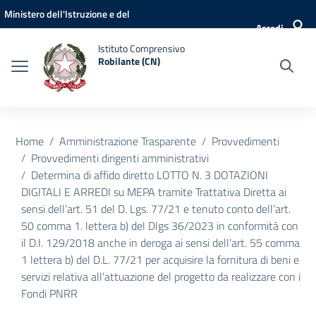
Vai ai contenuti
Vai al menu di navigazione
Vai al footer
Ministero dell'Istruzione e del
Accedi
Merito
Istituto Comprensivo
Robilante (CN)
Home
Amministrazione Trasparente
Provvedimenti
Provvedimenti dirigenti amministrativi
Determina di affido diretto LOTTO N. 3 DOTAZIONI
DIGITALI E ARREDI su MEPA tramite Trattativa Diretta ai
sensi dell’art. 51 del D. Lgs. 77/21 e tenuto conto dell’art.
50 comma 1. lettera b) del Dlgs 36/2023 in conformità con
il D.I. 129/2018 anche in deroga ai sensi dell’art. 55 comma
1 lettera b) del D.L. 77/21 per acquisire la fornitura di beni e
servizi relativa all’attuazione del progetto da realizzare con i
Fondi PNRR