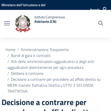
Vai ai contenuti
Vai al menu di navigazione
Vai al footer
Ministero dell'Istruzione e del
Accedi
Merito
Istituto Comprensivo
Robilante (CN)
Home
Amministrazione Trasparente
Bandi di gara e contratti
Atti delle amministrazioni aggiudicatrici e degli enti
aggiudicatori distintamente per ogni procedura
Delibera a contrarre
Decisione a contrarre per procedere ad affido diretto su
MEPA tramite Trattativa Diretta LOTTO 3 SECONDA
TRATTATIVA
Decisione a contrarre per