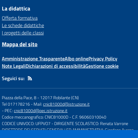
La didattica
Offerta formativa
Le schede didattiche
I progetti delle classi
Mappa del sito
Amministrazione Trasparente
Albo online
Privacy Policy
Note Legali
Dichiarazioni di accessibilità
Gestione cookie
Seguici su:
Piazza della Pace, 8
-
12017 Robilante (CN)
Tel 017178216
- Mail:
cnic81000d@istruzione.it
- PEC:
cnic81000d@pec.istruzione.it
Codice meccanografico: CNIC81000D
- C.F. 96060310040
CODICE UNIVOCO: UFPVO7
- DIRIGENTE SCOLASTICO: Renata Varrone
DIRETTORE DEI SERVIZI GENERALI ED AMMINISTRATIVI: Giordano Aurora