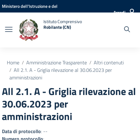
Vai ai contenuti
Vai al menu di navigazione
Vai al footer
Ministero dell'Istruzione e del
Accedi
Merito
Istituto Comprensivo
Robilante (CN)
Home
Amministrazione Trasparente
Altri contenuti
All 2.1. A - Griglia rilevazione al 30.06.2023 per
amministrazioni
All 2.1. A - Griglia rilevazione al
30.06.2023 per
amministrazioni
Data di protocollo
: --
Numero protocollo
: