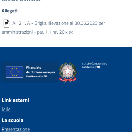
Allegati:
All 2.1. A - Griglia rilevazione al 30.06.2023 per
amministrazioni - par. 1.1 rev.20.xlsx
Istituto Comprensivo
Robilante (CN)
Link esterni
MIM
La scuola
Presentazione