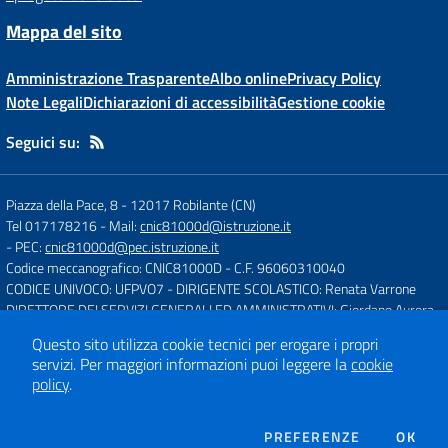
Mappa del sito
Amministrazione Trasparente
Albo online
Privacy Policy
Note Legali
Dichiarazioni di accessibilità
Gestione cookie
Seguici su:
Piazza della Pace, 8
-
12017 Robilante (CN)
Tel 017178216
- Mail:
cnic81000d@istruzione.it
- PEC:
cnic81000d@pec.istruzione.it
Codice meccanografico: CNIC81000D
- C.F. 96060310040
CODICE UNIVOCO: UFPVO7
- DIRIGENTE SCOLASTICO: Renata Varrone
DIRETTORE DEI SERVIZI GENERALI ED AMMINISTRATIVI: Giordano Aurora
Questo sito utilizza cookie tecnici per erogare i propri
servizi.
Per maggiori informazioni puoi leggere la
cookie
Concept & Design by
Designers Italia
policy
.
Sito web realizzato con CMS
SCUOLASTICO
DEI COOKIE
PREFERENZE
OK