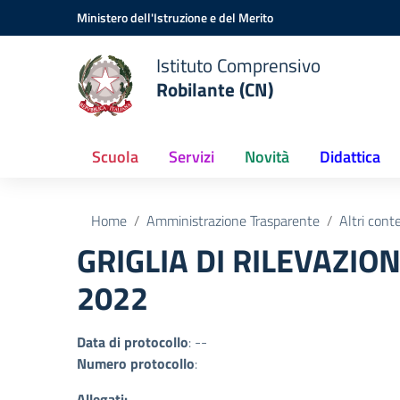
Vai ai contenuti
Vai al menu di navigazione
Vai al footer
Ministero dell'Istruzione e del Merito
Istituto Comprensivo
Robilante (CN)
Scuola
Servizi
Novità
Didattica
Home
Amministrazione Trasparente
Altri cont
GRIGLIA DI RILEVAZIO
2022
Data di protocollo
: --
Numero protocollo
:
Allegati: