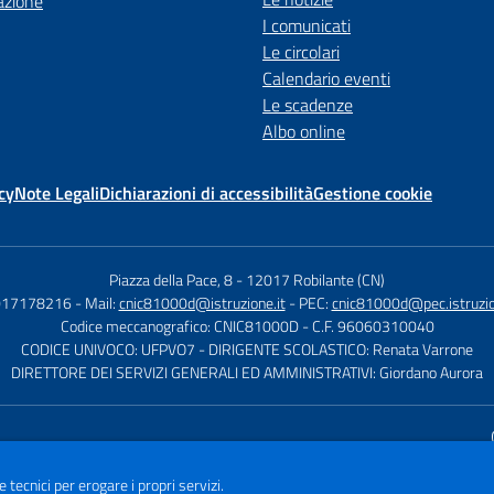
azione
I comunicati
Le circolari
Calendario eventi
Le scadenze
Albo online
cy
Note Legali
Dichiarazioni di accessibilità
Gestione cookie
Piazza della Pace, 8
-
12017 Robilante (CN)
 017178216
- Mail:
cnic81000d@istruzione.it
- PEC:
cnic81000d@pec.istruzio
Codice meccanografico: CNIC81000D
- C.F. 96060310040
CODICE UNIVOCO: UFPVO7
- DIRIGENTE SCOLASTICO: Renata Varrone
DIRETTORE DEI SERVIZI GENERALI ED AMMINISTRATIVI: Giordano Aurora
Sito w
e tecnici per erogare i propri servizi.