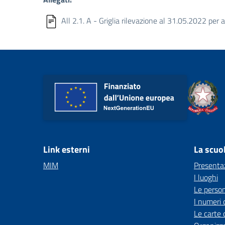
All 2.1. A - Griglia rilevazione al 31.05.2022 per 
Link esterni
La scuo
MIM
Presenta
I luoghi
Le perso
I numeri 
Le carte 