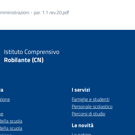
amministrazioni - par. 1.1 rev.20.pdf
Istituto Comprensivo
Robilante (CN)
la
I servizi
zione
Famiglie e studenti
Personale scolastico
ne
Percorsi di studio
della scuola
Le novità
della scuola
Le notizie