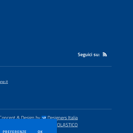
Seguici su:
ne.it
Concept & Design by
Designers Italia
eb realizzato con CMS
SCUOLASTICO
DEI COOKIE
PREFERENZE
OK