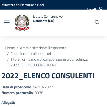
Vai ai contenuti
Vai al menu di navigazione
Vai al footer
Ministero dell'Istruzione e del
Accedi
Merito
Istituto Comprensivo
Robilante (CN)
Home
Amministrazione Trasparente
Consulenti e collaboratori
Titolari di incarichi di collaborazione o consulenza
2022_ELENCO CONSULENTI
2022_ELENCO CONSULENTI
Data di protocollo
: 14/10/2022
Numero protocollo
: 8078
Allegati: