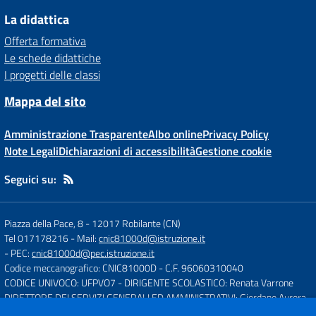
La didattica
Offerta formativa
Le schede didattiche
I progetti delle classi
Mappa del sito
Amministrazione Trasparente
Albo online
Privacy Policy
Note Legali
Dichiarazioni di accessibilità
Gestione cookie
Seguici su:
Piazza della Pace, 8
-
12017 Robilante (CN)
Tel 017178216
- Mail:
cnic81000d@istruzione.it
- PEC:
cnic81000d@pec.istruzione.it
Codice meccanografico: CNIC81000D
- C.F. 96060310040
CODICE UNIVOCO: UFPVO7
- DIRIGENTE SCOLASTICO: Renata Varrone
DIRETTORE DEI SERVIZI GENERALI ED AMMINISTRATIVI: Giordano Aurora